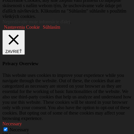
Používame Cookies, aby sme zlepšili vám priniesli čo najlepšie
skúsenosti s naším webom tým, že uschovávame vaše údaje pri
ďalších návštevách. Kliknutím na "Súhlasím" súhlasíte s použitím
všetkých cookies.
Nepredávajte moje informácie ďalej
.
Nastavenia Cookie
Súhlasím
ZAVRIEŤ
Privacy Overview
This website uses cookies to improve your experience while you
navigate through the website. Out of these, the cookies that are
categorized as necessary are stored on your browser as they are
essential for the working of basic functionalities of the website. We
also use third-party cookies that help us analyze and understand how
you use this website. These cookies will be stored in your browser
only with your consent. You also have the option to opt-out of these
cookies. But opting out of some of these cookies may affect your
browsing experience.
Necessary
Necessary