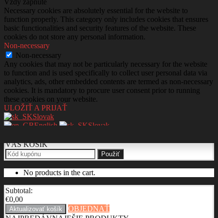
Vždy zapnuté
Necessary cookies are absolutely essential for the website to
function properly. This category only includes cookies that ensures
basic functionalities and security features of the website. These
cookies do not store any personal information.
Non-necessary
Non-necessary
Any cookies that may not be particularly necessary for the website
to function and is used specifically to collect user personal data via
analytics, ads, other embedded contents are termed as non-necessary
cookies. It is mandatory to procure user consent prior to running
these cookies on your website.
ULOŽIŤ A PRIJAŤ
Slovak
English
Slovak
VÁŠ KOŠÍK
Použiť
No products in the cart.
Subtotal:
€
0,00
OBJEDNAŤ
Aktualizovať košík