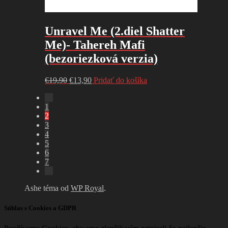
Unravel Me (2.diel Shatter
Me)- Tahereh Mafi
(bezoriezková verzia)
Pôvodná
Aktuálna
€
19,90
€
13,90
Pridať do košíka
cena
cena
←
bola:
je:
1
€19,90.
€13,90.
2
3
4
5
6
7
→
Ashe téma od
WP Royal
.
Súhlas s Cookies a GDPR