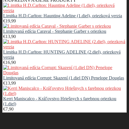
NAJPREDÁVNAJEŠIE PRODUKTY
Limitka H.D.Carlton: Haunting Adeline (1.diel), oriezková verzia
€
19,99
Limitovaná edícia Caraval - Stephanie Garber s oriezkou
€
13,90
Limitka H.D.Carlton: HUNTING ADELINE (2.diel), oriezková
verzia
€
16,90
Limitovaná edícia Corrupt: Skazení (1.diel DN) Penelope Douglas
€
13,99
Kerri Maniscalco - Kráľovstvo Hriešnych s farebnou oriezkou
(1.diel)
€
7,90