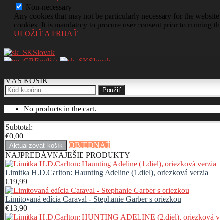
Non-necessary
Any cookies that may not be particularly necessary for the website 
cookies. It is mandatory to procure user consent prior to running t
ULOŽIŤ A PRIJAŤ
Slovak
English
Slovak
VÁŠ KOŠÍK
Použiť
No products in the cart.
Subtotal:
€
0,00
OBJEDNAŤ
Aktualizovať košík
NAJPREDÁVNAJEŠIE PRODUKTY
Limitka H.D.Carlton: Haunting Adeline (1.diel), oriezková verzia
€
19,99
Limitovaná edícia Caraval - Stephanie Garber s oriezkou
€
13,90