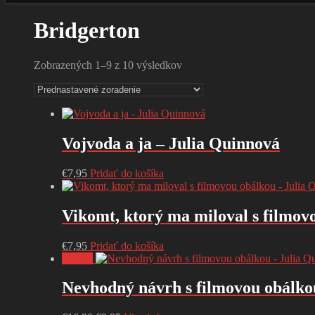
Bridgerton
Zobrazených 1–9 z 10 výsledkov
Vojvoda a ja – Julia Quinnová
€
7,95
Pridať do košíka
Vikomt, ktorý ma miloval s filmov
€
7,95
Pridať do košíka
Zľava!
Nevhodný návrh s filmovou obálko