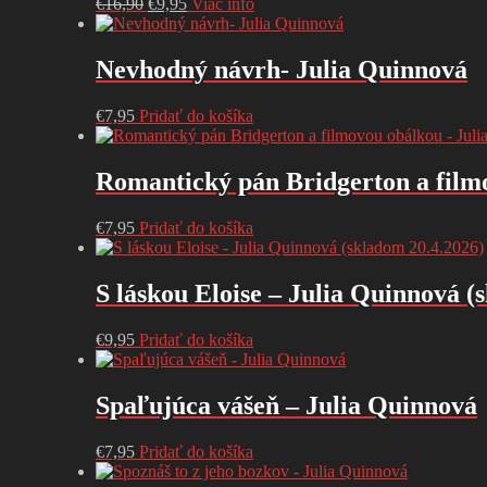
Pôvodná
Aktuálna
€
16,90
€
9,95
Viac info
cena
cena
bola:
je:
€16,90.
€9,95.
Nevhodný návrh- Julia Quinnová
€
7,95
Pridať do košíka
Romantický pán Bridgerton a film
€
7,95
Pridať do košíka
S láskou Eloise – Julia Quinnová (
€
9,95
Pridať do košíka
Spaľujúca vášeň – Julia Quinnová
€
7,95
Pridať do košíka