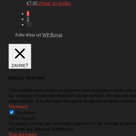
€
7,95
Pridať do košíka
1
2
→
Ashe téma od
WP Royal
.
ZAVRIEŤ
Privacy Overview
This website uses cookies to improve your experience while you nav
the working of basic functionalities of the website. We also use t
your consent. You also have the option to opt-out of these cookies
Necessary
Necessary
Vždy zapnuté
Necessary cookies are absolutely essential for the website to funct
not store any personal information.
Non-necessary