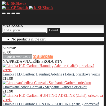
Slovak
English
Slovak
VÁŠ KOŠÍK
Použiť
No products in the cart.
Subtotal:
€
0,00
OBJEDNAŤ
Aktualizovať košík
NAJPREDÁVNAJEŠIE PRODUKTY
Limitka H.D.Carlton: Haunting Adeline (1.diel), oriezková verzia
€
19,99
Limitovaná edícia Caraval - Stephanie Garber s oriezkou
€
13,90
Limitka H.D.Carlton: HUNTING ADELINE (2.diel), oriezková