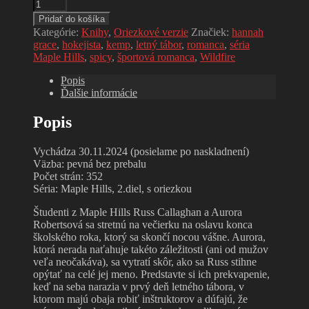
množstvo
Limitovaná
Pridať do košíka
edícia
Kategórie:
Knihy
,
Oriezkové verzie
Značiek:
hannah
s
grace
,
hokejista
,
kemp
,
letný tábor
,
romanca
,
séria
oriezkou
Maple Hills
,
spicy
,
športová romanca
,
Wildfire
Wildfire:
Ako
Popis
lesný
Ďalšie informácie
požiar
-
Popis
Hannah
Grace
Vychádza 30.11.2024 (posielame po naskladnení)
Väzba: pevná bez prebalu
Počet strán: 352
Séria: Maple Hills, 2.diel, s oriezkou
Študenti z Maple Hills Russ Callaghan a Aurora
Robertsová sa stretnú na večierku na oslavu konca
školského roka, ktorý sa skončí nocou vášne. Aurora,
ktorá nerada naťahuje takéto záležitosti (ani od mužov
veľa neočakáva), sa vytratí skôr, ako sa Russ stihne
opýtať na celé jej meno. Predstavte si ich prekvapenie,
keď na seba narazia v prvý deň letného tábora, v
ktorom majú obaja robiť inštruktorov a dúfajú, že