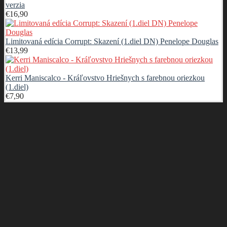
verzia
€
16,90
Limitovaná edícia Corrupt: Skazení (1.diel DN) Penelope Douglas
€
13,99
Kerri Maniscalco - Kráľovstvo Hriešnych s farebnou oriezkou
(1.diel)
€
7,90