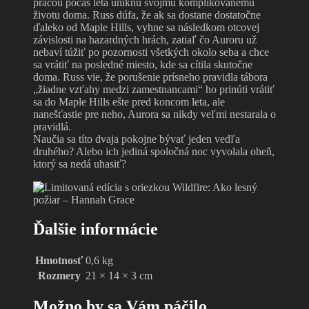
prácou počas leta uniknú svojmu komplikovanému
životu doma. Russ dúfa, že ak sa dostane dostatočne
ďaleko od Maple Hills, vyhne sa následkom otcovej
závislosti na hazardných hrách, zatiaľ čo Auroru už
nebaví túžiť po pozornosti všetkých okolo seba a chce
sa vrátiť na posledné miesto, kde sa cítila skutočne
doma. Russ vie, že porušenie prísneho pravidla tábora
„žiadne vzťahy medzi zamestnancami“ ho prinúti vrátiť
sa do Maple Hills ešte pred koncom leta, ale
nanešťastie pre neho, Aurora sa nikdy veľmi nestarala o
pravidlá.
Naučia sa títo dvaja pokojne bývať jeden vedľa
druhého? Alebo ich jediná spoločná noc vyvolala oheň,
ktorý sa nedá uhasiť?
Ďalšie informácie
Hmotnosť
0,6 kg
Rozmery
21 × 14 × 3 cm
Možno by sa Vám páčilo…