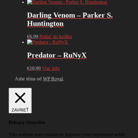
Darling Venom – Parker S.
Huntington
€
6,99
Pridať do košíka
Predator – RuNyX
€
10,99
Viac info
Ashe téma od
WP Royal
.
ZAVRIEŤ
Privacy Overview
This website uses cookies to improve your experience while