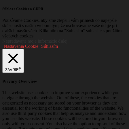
Súhlas s Cookies a GDPR
Používame Cookies, aby sme zlepšili vám priniesli čo najlepšie
skúsenosti s naším webom tým, že uschovávame vaše údaje pri
ďalších návštevách. Kliknutím na "Súhlasím" súhlasíte s použitím
všetkých cookies.
Nepredávajte moje informácie ďalej
.
Nastavenia Cookie
Súhlasím
ZAVRIEŤ
Privacy Overview
This website uses cookies to improve your experience while you
navigate through the website. Out of these, the cookies that are
categorized as necessary are stored on your browser as they are
essential for the working of basic functionalities of the website. We
also use third-party cookies that help us analyze and understand how
you use this website. These cookies will be stored in your browser
only with your consent. You also have the option to opt-out of these
cookies. But opting out of some of these cookies may affect your