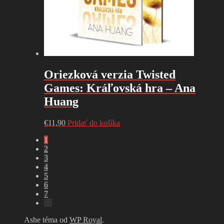
Oriezková verzia Twisted
Games: Kráľovská hra – Ana
Huang
€
11,90
Pridať do košíka
1
2
3
4
5
6
7
→
Ashe téma od
WP Royal
.