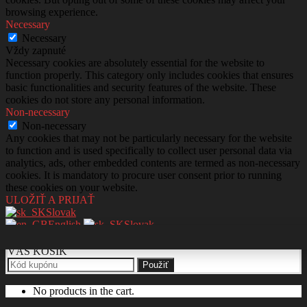
browsing experience.
Necessary
Necessary
Vždy zapnuté
Necessary cookies are absolutely essential for the website to
function properly. This category only includes cookies that ensures
basic functionalities and security features of the website. These
cookies do not store any personal information.
Non-necessary
Non-necessary
Any cookies that may not be particularly necessary for the website
to function and is used specifically to collect user personal data via
analytics, ads, other embedded contents are termed as non-necessary
cookies. It is mandatory to procure user consent prior to running
these cookies on your website.
ULOŽIŤ A PRIJAŤ
Slovak
English
Slovak
VÁŠ KOŠÍK
Použiť
No products in the cart.