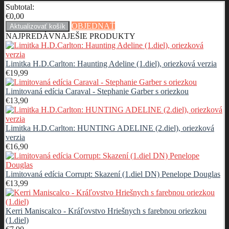
Subtotal:
€
0,00
OBJEDNAŤ
Aktualizovať košík
NAJPREDÁVNAJEŠIE PRODUKTY
Limitka H.D.Carlton: Haunting Adeline (1.diel), oriezková verzia
€
19,99
Limitovaná edícia Caraval - Stephanie Garber s oriezkou
€
13,90
Limitka H.D.Carlton: HUNTING ADELINE (2.diel), oriezková
verzia
€
16,90
Limitovaná edícia Corrupt: Skazení (1.diel DN) Penelope Douglas
€
13,99
Kerri Maniscalco - Kráľovstvo Hriešnych s farebnou oriezkou
(1.diel)