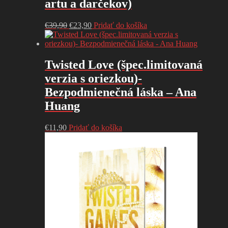
artu a darčekov)
Pôvodná
Aktuálna
€
39,90
€
23,90
Pridať do košíka
cena
cena
bola:
je:
€39,90.
€23,90.
Twisted Love (špec.limitovaná
verzia s oriezkou)-
Bezpodmienečná láska – Ana
Huang
€
11,90
Pridať do košíka