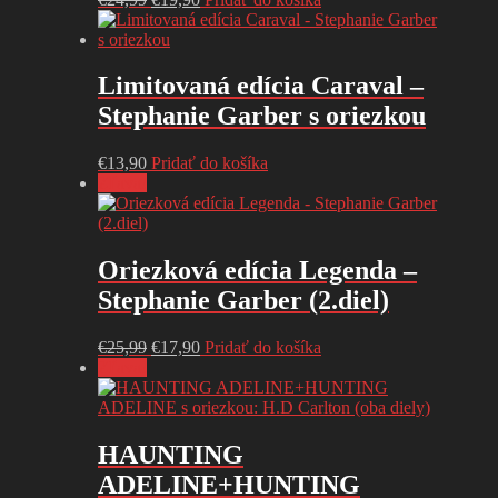
cena
cena
bola:
je:
€24,99.
€19,90.
Limitovaná edícia Caraval –
Stephanie Garber s oriezkou
€
13,90
Pridať do košíka
Zľava!
Oriezková edícia Legenda –
Stephanie Garber (2.diel)
Pôvodná
Aktuálna
€
25,99
€
17,90
Pridať do košíka
cena
cena
Zľava!
bola:
je:
€25,99.
€17,90.
HAUNTING
ADELINE+HUNTING