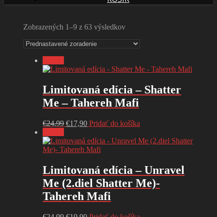
Zobrazených 1–9 z 63 výsledkov
Zľava!
Limitovaná edícia – Shatter
Me – Tahereh Mafi
Pôvodná
Aktuálna
€
24,99
€
17,90
Pridať do košíka
cena
cena
Zľava!
bola:
je:
€24,99.
€17,90.
Limitovaná edícia – Unravel
Me (2.diel Shatter Me)-
Tahereh Mafi
Pôvodná
Aktuálna
€
24,99
€
19,90
Pridať do košíka