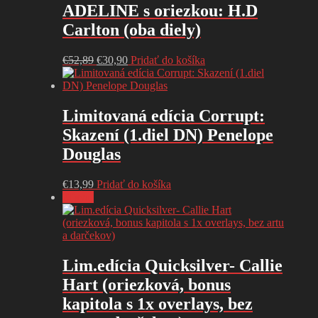
ADELINE s oriezkou: H.D
Carlton (oba diely)
Pôvodná
Aktuálna
€
52,89
€
30,90
Pridať do košíka
cena
cena
bola:
je:
€52,89.
€30,90.
Limitovaná edícia Corrupt:
Skazení (1.diel DN) Penelope
Douglas
€
13,99
Pridať do košíka
Zľava!
Lim.edícia Quicksilver- Callie
Hart (oriezková, bonus
kapitola s 1x overlays, bez