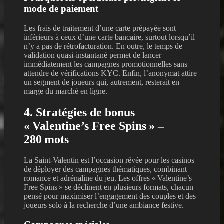
mode de paiement
Les frais de traitement d’une carte prépayée sont
inférieurs à ceux d’une carte bancaire, surtout lorsqu’il
n’y a pas de rétrofacturation. En outre, le temps de
validation quasi‑instantané permet de lancer
immédiatement les campagnes promotionnelles sans
attendre de vérifications KYC. Enfin, l’anonymat attire
un segment de joueurs qui, autrement, resterait en
marge du marché en ligne.
4. Stratégies de bonus
« Valentine’s Free Spins » –
280 mots
La Saint‑Valentin est l’occasion rêvée pour les casinos
de déployer des campagnes thématiques, combinant
romance et adrénaline du jeu. Les offres « Valentine’s
Free Spins » se déclinent en plusieurs formats, chacun
pensé pour maximiser l’engagement des couples et des
joueurs solo à la recherche d’une ambiance festive.