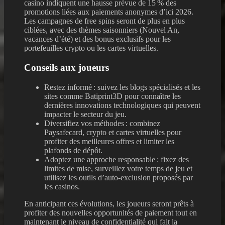
casino indiquent une hausse prévue de 15 % des
promotions liées aux paiements anonymes d’ici 2026.
Les campagnes de free spins seront de plus en plus
ciblées, avec des thèmes saisonniers (Nouvel An,
vacances d’été) et des bonus exclusifs pour les
portefeuilles crypto ou les cartes virtuelles.
Conseils aux joueurs
Restez informé : suivez les blogs spécialisés et les
sites comme Batiprint3D pour connaître les
dernières innovations technologiques qui peuvent
impacter le secteur du jeu.
Diversifiez vos méthodes : combinez
Paysafecard, crypto et cartes virtuelles pour
profiter des meilleures offres et limiter les
plafonds de dépôt.
Adoptez une approche responsable : fixez des
limites de mise, surveillez votre temps de jeu et
utilisez les outils d’auto‑exclusion proposés par
les casinos.
En anticipant ces évolutions, les joueurs seront prêts à
profiter des nouvelles opportunités de paiement tout en
maintenant le niveau de confidentialité qui fait la