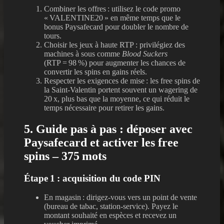
Combiner les offres : utilisez le code promo
« VALENTINE20 » en même temps que le
bonus Paysafecard pour doubler le nombre de
tours.
Choisir les jeux à haute RTP : privilégiez des
machines à sous comme
Blood Suckers
(RTP = 98 %) pour augmenter les chances de
convertir les spins en gains réels.
Respecter les exigences de mise : les free spins de
la Saint‑Valentin portent souvent un wagering de
20 x, plus bas que la moyenne, ce qui réduit le
temps nécessaire pour retirer les gains.
5. Guide pas à pas : déposer avec
Paysafecard et activer les free
spins – 375 mots
Étape 1 : acquisition du code PIN
En magasin : dirigez‑vous vers un point de vente
(bureau de tabac, station‑service). Payez le
montant souhaité en espèces et recevez un