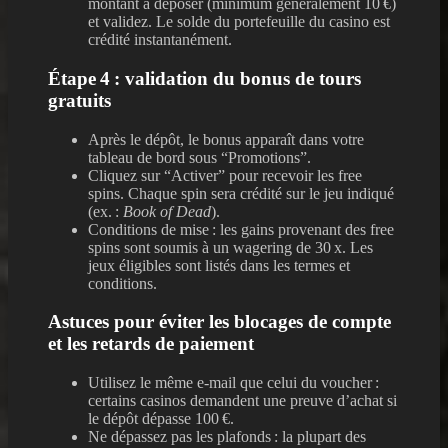
montant à déposer (minimum généralement 10 €)
et validez. Le solde du portefeuille du casino est
crédité instantanément.
Étape 4 : validation du bonus de tours
gratuits
Après le dépôt, le bonus apparaît dans votre
tableau de bord sous “Promotions”.
Cliquez sur “Activer” pour recevoir les free
spins. Chaque spin sera crédité sur le jeu indiqué
(ex. :
Book of Dead
).
Conditions de mise : les gains provenant des free
spins sont soumis à un wagering de 30 x. Les
jeux éligibles sont listés dans les termes et
conditions.
Astuces pour éviter les blocages de compte
et les retards de paiement
Utilisez le même e‑mail que celui du voucher :
certains casinos demandent une preuve d’achat si
le dépôt dépasse 100 €.
Ne dépassez pas les plafonds : la plupart des