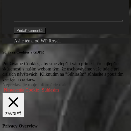
Ashe téma od
WP Royal
.
Súhlas s Cookies a GDPR
Používame Cookies, aby sme zlepšili vám priniesli čo najlepšie
skúsenosti s naším webom tým, že uschovávame vaše údaje pri
ďalších návštevách. Kliknutím na "Súhlasím" súhlasíte s použitím
všetkých cookies.
Nepredávajte moje informácie ďalej
.
Nastavenia Cookie
Súhlasím
ZAVRIEŤ
Privacy Overview