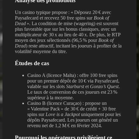
Analyse des promotions
Un casino typique propose : « Déposez 20 € avec
Paysafecard et recevez 50 free spins sur
Book of
Dead
». La condition de mise (wagering) est souvent
plus favorable que sur les bonus classiques, avec un
multiplicateur de 30 x au lieu de 40 x. De plus, le RTP
moyen des jeux sélectionnés (96,5 % pour
Book of
Dead
) reste attractif, incitant les joueurs à profiter de la
volatilité moyenne du titre.
Études de cas
Casino A (licence Malta) : offre 100 free spins
pour un premier dépôt de 10 € via Paysafecard,
valable sur les slots
Starburst
et
Gonzo’s Quest
.
Le taux de conversion de ces joueurs est 23 %
supérieur à la moyenne.
Casino B (licence Curaçao) : propose un
« Valentine Pack » de 30 € de crédit + 30 free
spins sur
Love is a Jackpot
uniquement pour les
dépôts Paysafecard. Les joueurs ont généré un
revenu net de 1,2 M € en février 2024.
Pourquoi les opérateurs privilégient ce