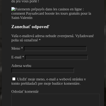
du jeu vous porte !
Zanechať odpoveď
Vaša e-mailová adresa nebude zverejnená.
Vyžadované
polia sú označené
*
Meno
*
E-mail
*
Adresa webu
Uložiť moje meno, e-mail a webovú stránku v
tomto prehliadači pre moje budúce komentáre.
Odoslať komentár