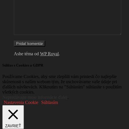
Ashe téma od
WP Royal
.
Súhlas s Cookies a GDPR
Používame Cookies, aby sme zlepšili vám priniesli čo najlepšie
skúsenosti s naším webom tým, že uschovávame vaše údaje pri
ďalších návštevách. Kliknutím na "Súhlasím" súhlasíte s použitím
všetkých cookies.
Nepredávajte moje informácie ďalej
.
Nastavenia Cookie
Súhlasím
ZAVRIEŤ