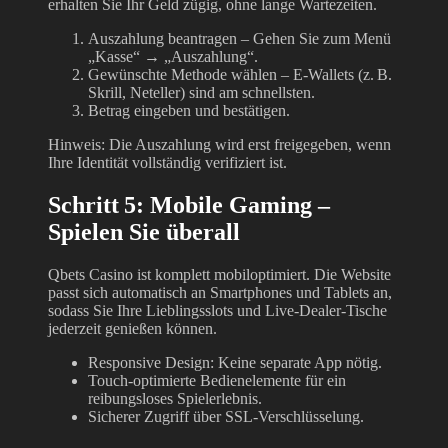
erhalten Sie Ihr Geld zügig, ohne lange Wartezeiten.
Auszahlung beantragen – Gehen Sie zum Menü
„Kasse“ → „Auszahlung“.
Gewünschte Methode wählen – E‑Wallets (z. B.
Skrill, Neteller) sind am schnellsten.
Betrag eingeben und bestätigen.
Hinweis: Die Auszahlung wird erst freigegeben, wenn
Ihre Identität vollständig verifiziert ist.
Schritt 5: Mobile Gaming –
Spielen Sie überall
Qbets Casino ist komplett mobiloptimiert. Die Website
passt sich automatisch an Smartphones und Tablets an,
sodass Sie Ihre Lieblingsslots und Live‑Dealer‑Tische
jederzeit genießen können.
Responsive Design: Keine separate App nötig.
Touch‑optimierte Bedienelemente für ein
reibungsloses Spielerlebnis.
Sicherer Zugriff über SSL‑Verschlüsselung.