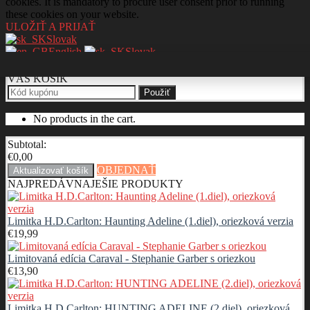
cookies. It is mandatory to procure user consent prior to running
these cookies on your website.
ULOŽIŤ A PRIJAŤ
Slovak
English
Slovak
VÁŠ KOŠÍK
Použiť
No products in the cart.
Subtotal:
€
0,00
OBJEDNAŤ
Aktualizovať košík
NAJPREDÁVNAJEŠIE PRODUKTY
Limitka H.D.Carlton: Haunting Adeline (1.diel), oriezková verzia
€
19,99
Limitovaná edícia Caraval - Stephanie Garber s oriezkou
€
13,90
Limitka H.D.Carlton: HUNTING ADELINE (2.diel), oriezková