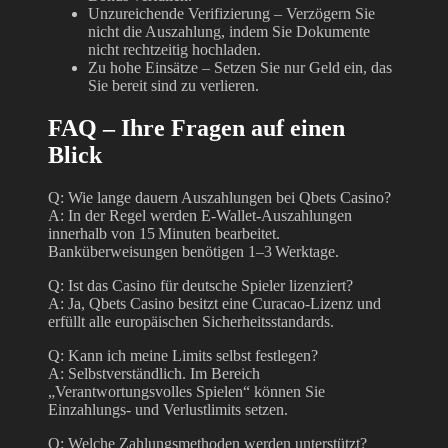
Unzureichende Verifizierung – Verzögern Sie
nicht die Auszahlung, indem Sie Dokumente
nicht rechtzeitig hochladen.
Zu hohe Einsätze – Setzen Sie nur Geld ein, das
Sie bereit sind zu verlieren.
FAQ – Ihre Fragen auf einen
Blick
Q: Wie lange dauern Auszahlungen bei Qbets Casino?
A: In der Regel werden E‑Wallet‑Auszahlungen
innerhalb von 15 Minuten bearbeitet.
Banküberweisungen benötigen 1–3 Werktage.
Q: Ist das Casino für deutsche Spieler lizenziert?
A: Ja, Qbets Casino besitzt eine Curacao‑Lizenz und
erfüllt alle europäischen Sicherheitsstandards.
Q: Kann ich meine Limits selbst festlegen?
A: Selbstverständlich. Im Bereich
„Verantwortungsvolles Spielen“ können Sie
Einzahlungs‑ und Verlustlimits setzen.
Q: Welche Zahlungsmethoden werden unterstützt?