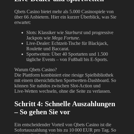
Qbets Casino bietet mehr als 5.000 Casinospiele von
über 66 Anbietern. Hier ein kurzer Überblick, was Sie
erwartet:
Slots: Klassiker wie
Starburst
und progressive
Jackpots wie
Mega Fortune
.
Live‑Dealer: Echtzeit‑Tische für Blackjack,
Roulette und Baccarat.
Sportwetten: Über 40 Sportarten und 1.500
tägliche Events – von Fußball bis E‑Sports.
Warum Qbets Casino?
Die Plattform kombiniert eine riesige Spielbibliothek
mit einem übersichtlichen Sportwetten‑Dashboard. So
können Sie nahtlos zwischen Slot‑Action und
Live‑Wetten wechseln, ohne die Seite zu verlassen.
Schritt 4: Schnelle Auszahlungen
– So gehen Sie vor
Ein entscheidender Vorteil von Qbets Casino ist die
Sofortauszahlung von bis zu 10 000 EUR pro Tag. So