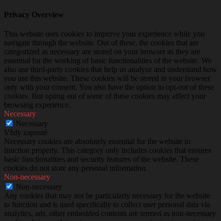
Privacy Overview
This website uses cookies to improve your experience while you
navigate through the website. Out of these, the cookies that are
categorized as necessary are stored on your browser as they are
essential for the working of basic functionalities of the website. We
also use third-party cookies that help us analyze and understand how
you use this website. These cookies will be stored in your browser
only with your consent. You also have the option to opt-out of these
cookies. But opting out of some of these cookies may affect your
browsing experience.
Necessary
Necessary
Vždy zapnuté
Necessary cookies are absolutely essential for the website to
function properly. This category only includes cookies that ensures
basic functionalities and security features of the website. These
cookies do not store any personal information.
Non-necessary
Non-necessary
Any cookies that may not be particularly necessary for the website
to function and is used specifically to collect user personal data via
analytics, ads, other embedded contents are termed as non-necessary