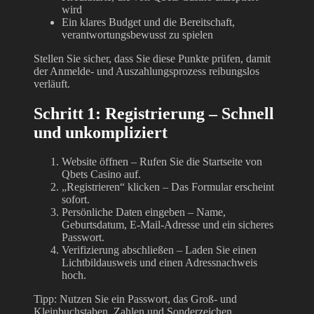
wird
Ein klares Budget und die Bereitschaft,
verantwortungsbewusst zu spielen
Stellen Sie sicher, dass Sie diese Punkte prüfen, damit
der Anmelde‑ und Auszahlungsprozess reibungslos
verläuft.
Schritt 1: Registrierung – Schnell
und unkompliziert
Website öffnen – Rufen Sie die Startseite von
Qbets Casino auf.
„Registrieren“ klicken – Das Formular erscheint
sofort.
Persönliche Daten eingeben – Name,
Geburtsdatum, E‑Mail‑Adresse und ein sicheres
Passwort.
Verifizierung abschließen – Laden Sie einen
Lichtbildausweis und einen Adressnachweis
hoch.
Tipp: Nutzen Sie ein Passwort, das Groß‑ und
Kleinbuchstaben, Zahlen und Sonderzeichen