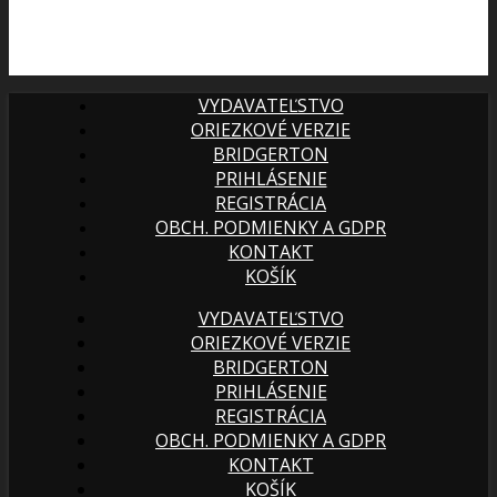
VYDAVATEĽSTVO
ORIEZKOVÉ VERZIE
BRIDGERTON
PRIHLÁSENIE
REGISTRÁCIA
OBCH. PODMIENKY A GDPR
KONTAKT
KOŠÍK
VYDAVATEĽSTVO
ORIEZKOVÉ VERZIE
BRIDGERTON
PRIHLÁSENIE
REGISTRÁCIA
OBCH. PODMIENKY A GDPR
KONTAKT
KOŠÍK