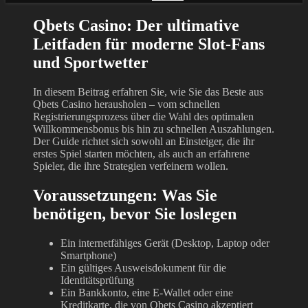
Qbets Casino: Der ultimative
Leitfaden für moderne Slot‑Fans
und Sportwetter
In diesem Beitrag erfahren Sie, wie Sie das Beste aus
Qbets Casino herausholen – vom schnellen
Registrierungsprozess über die Wahl des optimalen
Willkommensbonus bis hin zu schnellen Auszahlungen.
Der Guide richtet sich sowohl an Einsteiger, die ihr
erstes Spiel starten möchten, als auch an erfahrene
Spieler, die ihre Strategien verfeinern wollen.
Voraussetzungen: Was Sie
benötigen, bevor Sie loslegen
Ein internetfähiges Gerät (Desktop, Laptop oder
Smartphone)
Ein gültiges Ausweisdokument für die
Identitätsprüfung
Ein Bankkonto, eine E‑Wallet oder eine
Kreditkarte, die von Qbets Casino akzeptiert