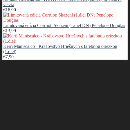
verzia
€
16,90
Limitovaná edícia Corrupt: Skazení (1.diel DN) Penelope Douglas
€
13,99
Kerri Maniscalco - Kráľovstvo Hriešnych s farebnou oriezkou
(1.diel)
€
7,90