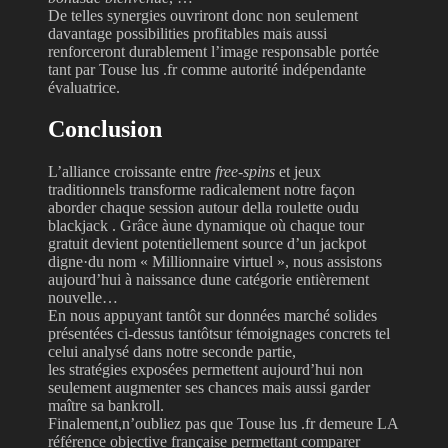
De telles synergies ouvriront donc non seulement
davantage possibilities profitables mais aussi
renforceront durablement l’image responsable portée
tant par Touse lus .fr comme autorité indépendante
évaluatrice.
Conclusion
L’alliance croissante entre
free­-spins
et jeux
traditionnels transforme radicalement notre façon
aborder chaque session autour della roulette oudu
blackjack . Grâce àune dynamique où chaque tour
gratuit devient potentiellement source ​d’un jackpot
digne·du nom « Millionnaire virtuel », nous assistons
aujourd’hui à naissance dune catégorie entièrement
nouvelle…
En nous appuyant tantôt sur données marché solides
présentées ci-dessus tantôtsur témoignages concrets tel
celui analysé dans notre seconde partie,
les stratégies exposées permettent aujourd’hui non
seulement augmenter ses chances mais aussi garder
maître sa bankroll.
Finalement,n’oubliez pas que Touse lus .fr demeure LA
référence objective française permettant comparer