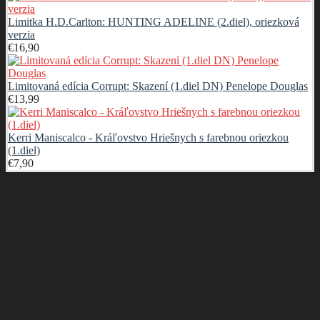
Limitka H.D.Carlton: HUNTING ADELINE (2.diel), oriezková
verzia
€
16,90
Limitovaná edícia Corrupt: Skazení (1.diel DN) Penelope Douglas
€
13,99
Kerri Maniscalco - Kráľovstvo Hriešnych s farebnou oriezkou
(1.diel)
€
7,90