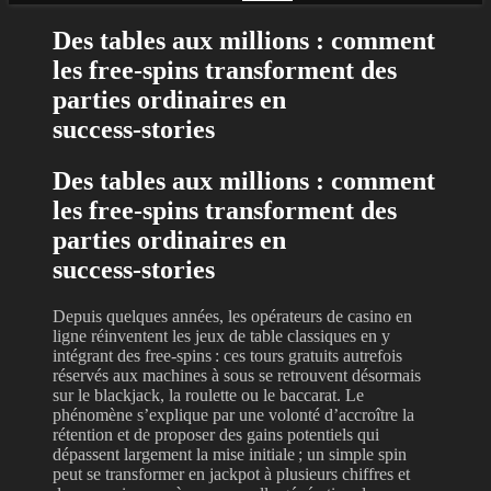
Des tables aux millions : comment
les free‑spins transforment des
parties ordinaires en
success‑stories
Des tables aux millions : comment
les free‑spins transforment des
parties ordinaires en
success‑stories
Depuis quelques années, les opérateurs de casino en
ligne réinventent les jeux de table classiques en y
intégrant des free‑spins : ces tours gratuits autrefois
réservés aux machines à sous se retrouvent désormais
sur le blackjack, la roulette ou le baccarat. Le
phénomène s’explique par une volonté d’accroître la
rétention et de proposer des gains potentiels qui
dépassent largement la mise initiale ; un simple spin
peut se transformer en jackpot à plusieurs chiffres et