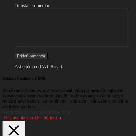
Odoslať komentár
Ashe téma od
WP Royal
.
Súhlas s Cookies a GDPR
Používame Cookies, aby sme zlepšili vám priniesli čo najlepšie
skúsenosti s naším webom tým, že uschovávame vaše údaje pri
ďalších návštevách. Kliknutím na "Súhlasím" súhlasíte s použitím
všetkých cookies.
Nepredávajte moje informácie ďalej
.
Nastavenia Cookie
Súhlasím