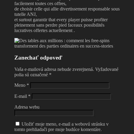
facilement toutes ces offres,
de choisir celle qui allie divertissement responsable sous
tutelle ANJ,
et surtout garantir that every player puisse profiter
pleinement sans perdre pied faceaux possibilités
lucratives offertes actuellement .
Zanechať odpoveď
Vaša e-mailová adresa nebude zverejnená.
Vyžadované
polia sú označené
*
Meno
*
E-mail
*
Adresa webu
Uložiť moje meno, e-mail a webovú stránku v
tomto prehliadači pre moje budúce komentáre.