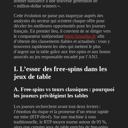
donner naissance à une nouvelle génération de
« million‑dollar winners ».
Cette évolution ne passe pas inaperçue auprès des
analystes du secteur qui scrutent chaque offre pour
déceler les meilleures opportunités pour les joueurs
français. En premier lieu, il convient de se diriger vers
le comparateur indépendant
https://touselus.fr/
afin
d’obtenir des classements fiables et actualisés : vous y
trouverez rapidement les sites qui mettent le plus
d’argent sur la table grâce aux free‑spins et aux bonus
associés au jeu responsable encadré par l’ANJ.
I. L’essor des free‑spins dans les
jeux de table
A. Free‑spins vs tours classiques : pourquoi
les joueurs privilégient les tables
Les joueurs recherchent avant tout deux leviers :
l’émotion du risque et la promesse d’un retour rapide
sur mise (RTP élevé). Sur une machine à sous
traditionnelle, le RTP moyen tourne autour de 95 %,
alors que certains jeux de table enrichis de free‑spins