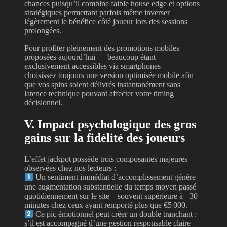
chances puisqu’il combine faible house edge et options
stratégiques permettant parfois même inverser
légèrement le bénéfice côté joueur lors des sessions
prolongées.
Pour profiter pleinement des promotions mobiles
proposées aujourd’hui — beaucoup étant
exclusivement accessibles via smartphones —
choisissez toujours une version optimisée mobile afin
que vos spins soient délivrés instantanément sans
latence technique pouvant affecter votre timing
décisionnel.
V​.​ Impact psychologique des gros
gains sur la fidélité des joueurs
L’effet jackpot possède trois composantes majeures
observées chez nos lecteurs :
Un sentiment immédiat d’accomplissement génère
une augmentation substantielle du temps moyen passé
quotidiennement sur le site – souvent supérieure à +30
minutes chez ceux ayant remporté plus que €5 000.
Ce pic émotionnel peut créer un double tranchant :
s’il est accompagné d’une gestion responsable claire