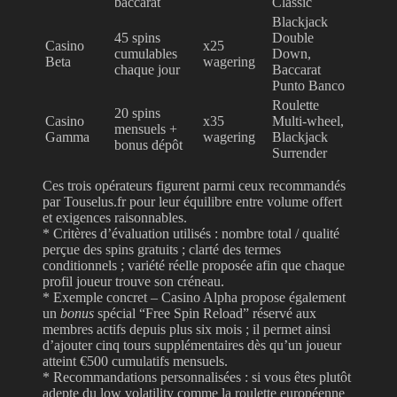
baccarat
Classic
Blackjack
45 spins
Double
Casino
x25
cumulables
Down,
Beta
wagering
chaque jour
Baccarat
Punto Banco
Roulette
20 spins
Casino
x35
Multi-wheel,
mensuels +
Gamma
wagering
Blackjack
bonus dépôt
Surrender
Ces trois opérateurs figurent parmi ceux recommandés
par Touselus.fr pour leur équilibre entre volume offert
et exigences raisonnables.
* Critères d’évaluation utilisés : nombre total / qualité
perçue des spins gratuits ; clarté des termes
conditionnels ; variété réelle proposée afin que chaque
profil joueur trouve son créneau.
* Exemple concret – Casino Alpha propose également
un
bonus
spécial “Free Spin Reload” réservé aux
membres actifs depuis plus six mois ; il permet ainsi
d’ajouter cinq tours supplémentaires dès qu’un joueur
atteint €500 cumulatifs mensuels.
* Recommandations personnalisées : si vous êtes plutôt
adepte du low volatility comme la roulette européenne