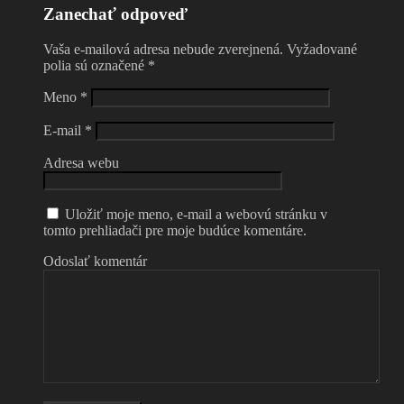
Zanechať odpoveď
Vaša e-mailová adresa nebude zverejnená.
Vyžadované
polia sú označené
*
Meno
*
E-mail
*
Adresa webu
Uložiť moje meno, e-mail a webovú stránku v
tomto prehliadači pre moje budúce komentáre.
Odoslať komentár