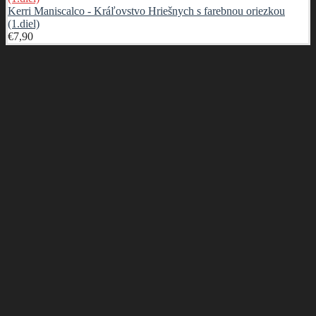
Kerri Maniscalco - Kráľovstvo Hriešnych s farebnou oriezkou
(1.diel)
€
7,90