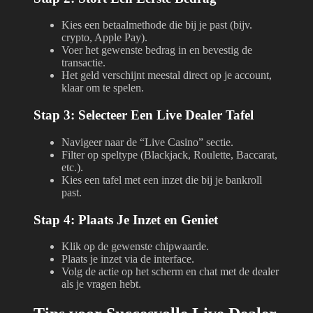
Kies een betaalmethode die bij je past (bijv.
crypto, Apple Pay).
Voer het gewenste bedrag in en bevestig de
transactie.
Het geld verschijnt meestal direct op je account,
klaar om te spelen.
Stap 3: Selecteer Een Live Dealer Tafel
Navigeer naar de “Live Casino” sectie.
Filter op speltype (Blackjack, Roulette, Baccarat,
etc.).
Kies een tafel met een inzet die bij je bankroll
past.
Stap 4: Plaats Je Inzet en Geniet
Klik op de gewenste chipwaarde.
Plaats je inzet via de interface.
Volg de actie op het scherm en chat met de dealer
als je vragen hebt.