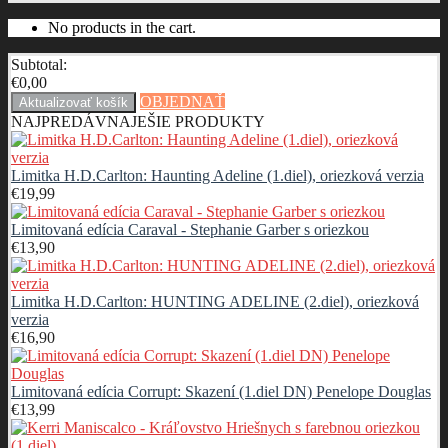
No products in the cart.
Subtotal:
€
0,00
OBJEDNAŤ
Aktualizovať košík
NAJPREDÁVNAJEŠIE PRODUKTY
Limitka H.D.Carlton: Haunting Adeline (1.diel), oriezková verzia
€
19,99
Limitovaná edícia Caraval - Stephanie Garber s oriezkou
€
13,90
Limitka H.D.Carlton: HUNTING ADELINE (2.diel), oriezková
verzia
€
16,90
Limitovaná edícia Corrupt: Skazení (1.diel DN) Penelope Douglas
€
13,99