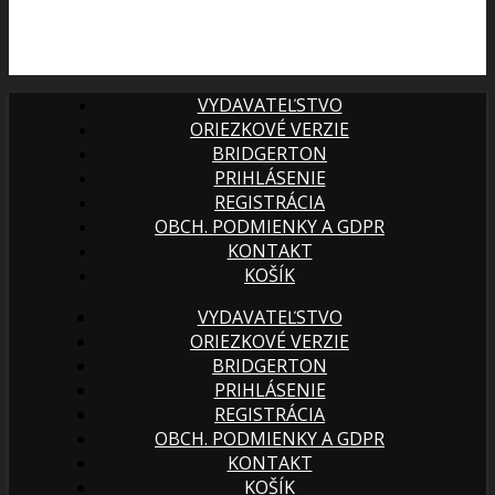
VYDAVATEĽSTVO
ORIEZKOVÉ VERZIE
BRIDGERTON
PRIHLÁSENIE
REGISTRÁCIA
OBCH. PODMIENKY A GDPR
KONTAKT
KOŠÍK
VYDAVATEĽSTVO
ORIEZKOVÉ VERZIE
BRIDGERTON
PRIHLÁSENIE
REGISTRÁCIA
OBCH. PODMIENKY A GDPR
KONTAKT
KOŠÍK