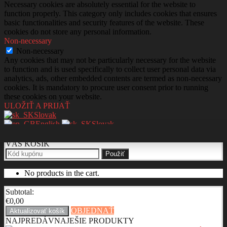
Necessary cookies are absolutely essential for the website to
function properly. This category only includes cookies that ensures
basic functionalities and security features of the website. These
cookies do not store any personal information.
Non-necessary
Non-necessary
Any cookies that may not be particularly necessary for the website
to function and is used specifically to collect user personal data via
analytics, ads, other embedded contents are termed as non-necessary
cookies. It is mandatory to procure user consent prior to running
these cookies on your website.
ULOŽIŤ A PRIJAŤ
Slovak
English
Slovak
VÁŠ KOŠÍK
Použiť
No products in the cart.
Subtotal:
€
0,00
OBJEDNAŤ
Aktualizovať košík
NAJPREDÁVNAJEŠIE PRODUKTY