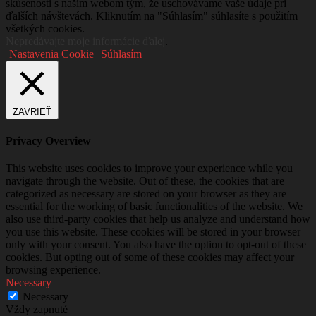
skúsenosti s naším webom tým, že uschovávame vaše údaje pri
ďalších návštevách. Kliknutím na "Súhlasím" súhlasíte s použitím
všetkých cookies.
Nepredávajte moje informácie ďalej
.
Nastavenia Cookie
Súhlasím
ZAVRIEŤ
Privacy Overview
This website uses cookies to improve your experience while you
navigate through the website. Out of these, the cookies that are
categorized as necessary are stored on your browser as they are
essential for the working of basic functionalities of the website. We
also use third-party cookies that help us analyze and understand how
you use this website. These cookies will be stored in your browser
only with your consent. You also have the option to opt-out of these
cookies. But opting out of some of these cookies may affect your
browsing experience.
Necessary
Necessary
Vždy zapnuté