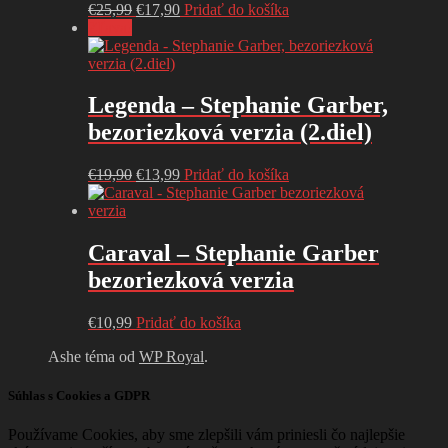
Pôvodná
Aktuálna
€
25,99
€
17,90
Pridať do košíka
cena
cena
Zľava!
bola:
je:
€25,99.
€17,90.
Legenda – Stephanie Garber,
bezoriezková verzia (2.diel)
Pôvodná
Aktuálna
€
19,90
€
13,99
Pridať do košíka
cena
cena
bola:
je:
€19,90.
€13,99.
Caraval – Stephanie Garber
bezoriezková verzia
€
10,99
Pridať do košíka
Ashe téma od
WP Royal
.
Súhlas s Cookies a GDPR
Používame Cookies, aby sme zlepšili vám priniesli čo najlepšie