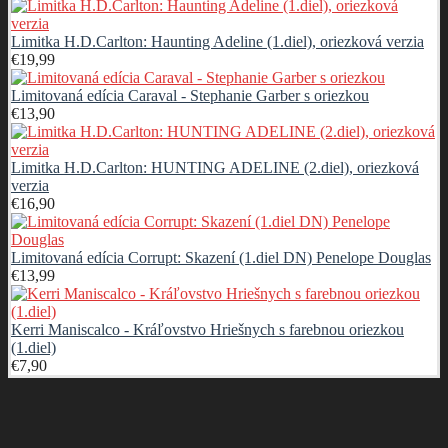
Limitka H.D.Carlton: Haunting Adeline (1.diel), oriezková verzia
€
19,99
Limitovaná edícia Caraval - Stephanie Garber s oriezkou
€
13,90
Limitka H.D.Carlton: HUNTING ADELINE (2.diel), oriezková
verzia
€
16,90
Limitovaná edícia Corrupt: Skazení (1.diel DN) Penelope Douglas
€
13,99
Kerri Maniscalco - Kráľovstvo Hriešnych s farebnou oriezkou
(1.diel)
€
7,90