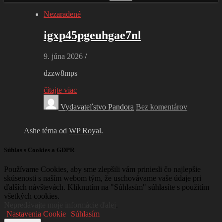
Nezaradené
igxp45pgeuhgae7nl
9. júna 2026
/
dzzw8mps
čítajte viac
Vydavateľstvo Pandora
Bez komentárov
Ashe téma od
WP Royal
.
Súhlas s Cookies a GDPR
Používame Cookies, aby sme zlepšili vám priniesli čo najlepšie
skúsenosti s naším webom tým, že uschovávame vaše údaje pri
ďalších návštevách. Kliknutím na "Súhlasím" súhlasíte s použitím
všetkých cookies.
Nepredávajte moje informácie ďalej
.
Nastavenia Cookie
Súhlasím