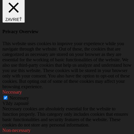
ZAVRIEŤ
Privacy Overview
This website uses cookies to improve your experience while you
navigate through the website. Out of these, the cookies that are
categorized as necessary are stored on your browser as they are
essential for the working of basic functionalities of the website. We
also use third-party cookies that help us analyze and understand how
you use this website. These cookies will be stored in your browser
only with your consent. You also have the option to opt-out of these
cookies. But opting out of some of these cookies may affect your
browsing experience.
Necessary
Necessary
Vždy zapnuté
Necessary cookies are absolutely essential for the website to
function properly. This category only includes cookies that ensures
basic functionalities and security features of the website. These
cookies do not store any personal information.
Non-necessary