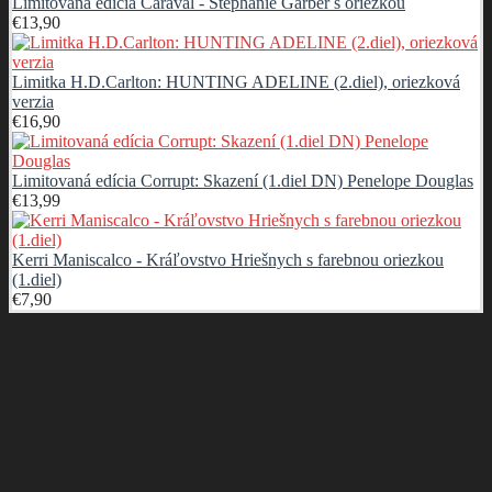
Limitovaná edícia Caraval - Stephanie Garber s oriezkou
€
13,90
Limitka H.D.Carlton: HUNTING ADELINE (2.diel), oriezková
verzia
€
16,90
Limitovaná edícia Corrupt: Skazení (1.diel DN) Penelope Douglas
€
13,99
Kerri Maniscalco - Kráľovstvo Hriešnych s farebnou oriezkou
(1.diel)
€
7,90