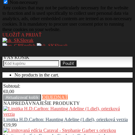
Non-necessary
Any cookies that may not be particularly necessary for the website
to function and is used specifically to collect user personal data via
analytics, ads, other embedded contents are termed as non-necessary
cookies. It is mandatory to procure user consent prior to running
these cookies on your website.
ULOŽIŤ A PRIJAŤ
Slovak
English
Slovak
VÁŠ KOŠÍK
Použiť
No products in the cart.
Subtotal:
€
0,00
OBJEDNAŤ
Aktualizovať košík
NAJPREDÁVNAJEŠIE PRODUKTY
Limitka H.D.Carlton: Haunting Adeline (1.diel), oriezková verzia
€
19,99