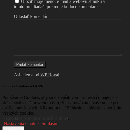
Uložiť moje meno, e-mail a webovú stránku v
tomto prehliadači pre moje budúce komentáre.
Odoslať komentár
Ashe téma od
WP Royal
.
Súhlas s Cookies a GDPR
Používame Cookies, aby sme zlepšili vám priniesli čo najlepšie
skúsenosti s naším webom tým, že uschovávame vaše údaje pri
ďalších návštevách. Kliknutím na "Súhlasím" súhlasíte s použitím
všetkých cookies.
Nepredávajte moje informácie ďalej
.
Nastavenia Cookie
Súhlasím