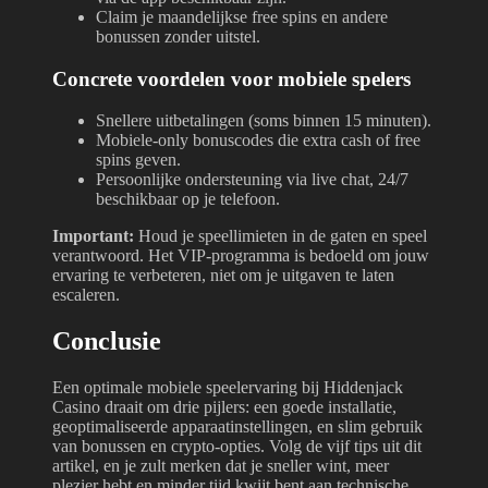
Claim je maandelijkse free spins en andere
bonussen zonder uitstel.
Concrete voordelen voor mobiele spelers
Snellere uitbetalingen (soms binnen 15 minuten).
Mobiele-only bonuscodes die extra cash of free
spins geven.
Persoonlijke ondersteuning via live chat, 24/7
beschikbaar op je telefoon.
Important:
Houd je speellimieten in de gaten en speel
verantwoord. Het VIP‑programma is bedoeld om jouw
ervaring te verbeteren, niet om je uitgaven te laten
escaleren.
Conclusie
Een optimale mobiele speelervaring bij Hiddenjack
Casino draait om drie pijlers: een goede installatie,
geoptimaliseerde apparaatinstellingen, en slim gebruik
van bonussen en crypto‑opties. Volg de vijf tips uit dit
artikel, en je zult merken dat je sneller wint, meer
plezier hebt en minder tijd kwijt bent aan technische