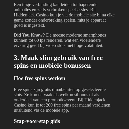
Een trage verbinding kan leiden tot haperende
animaties en zelfs verbroken speelsessies. Bij
Hiddenjack Casino kun je via de mobiele site bijna elke
game zonder onderbreking spelen, mits je apparaat
goed is ingesteld.
Did You Know?
De meeste moderne smartphones
kunnen tot 60 fps renderen, wat een vloeiendere
ervaring geeft bij video‑slots met hoge volatiliteit.
3. Maak slim gebruik van free
spins en mobiele bonussen
Hoe free spins werken
Free spins zijn gratis draaibeurten op geselecteerde
slots. Ze komen vaak als welkomstbonus of als
onderdeel van een promotie‑event. Bij Hiddenjack
Casino kun je tot 200 free spins per maand verdienen,
uitsluitend via de mobiele app.
Stap‑voor‑stap gids