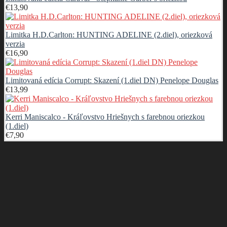
€
13,90
Limitka H.D.Carlton: HUNTING ADELINE (2.diel), oriezková
verzia
€
16,90
Limitovaná edícia Corrupt: Skazení (1.diel DN) Penelope Douglas
€
13,99
Kerri Maniscalco - Kráľovstvo Hriešnych s farebnou oriezkou
(1.diel)
€
7,90