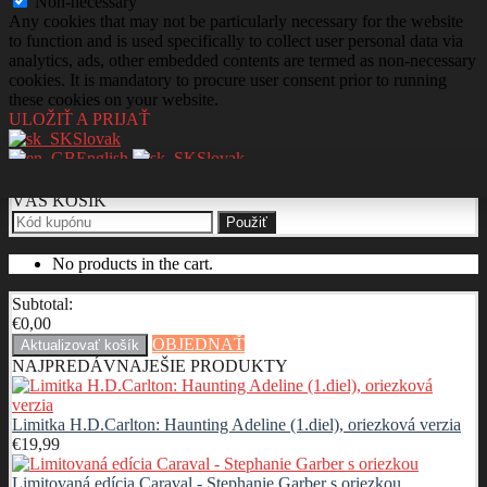
Non-necessary
Any cookies that may not be particularly necessary for the website
to function and is used specifically to collect user personal data via
analytics, ads, other embedded contents are termed as non-necessary
cookies. It is mandatory to procure user consent prior to running
these cookies on your website.
ULOŽIŤ A PRIJAŤ
Slovak
English
Slovak
VÁŠ KOŠÍK
Použiť
No products in the cart.
Subtotal:
€
0,00
OBJEDNAŤ
Aktualizovať košík
NAJPREDÁVNAJEŠIE PRODUKTY
Limitka H.D.Carlton: Haunting Adeline (1.diel), oriezková verzia
€
19,99
Limitovaná edícia Caraval - Stephanie Garber s oriezkou