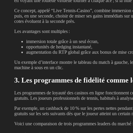
en voyant une roulette virtuelle tourner à chaque ace ; si la bi
Ce concept, appelé “Live Tennis‑Casino”, combine immersion et ra
puis, en une seconde, choisir de miser ses gains immédiats sur un 
cotes évoluent à la seconde près.
Les avantages sont multiples :
immersion totale grâce à un seul écran,
opportunités de hedging instantané,
augmentation du RTP global grâce aux bonus de mise croisé
Un exemple d’interface montre le tableau du match à gauche, le fi
machine à sous en un clic.
3. Les programmes de fidélité comme 
Les programmes de loyauté des casinos en ligne fonctionnent co
gratuits. Les joueurs professionnels de tennis, habitués à analys
Par exemple, un cashback de 10 % sur les pertes nettes pendant 
gratuits sur les sets suivants dès que le joueur atteint un certai
Voici une comparaison de trois programmes leaders du marché f