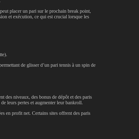
.
eut placer un pari sur le prochain break point,
ion et exécution, ce qui est crucial lorsque les
te).
permettant de glisser d’un pari tennis à un spin de
nt des niveaux, des bonus de dépôt et des paris
 de leurs pertes et augmenter leur bankroll.
en profit net. Certains sites offrent des paris