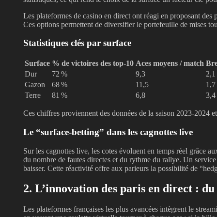
Les plateformes de casino en direct ont réagi en proposant des p
Ces options permettent de diversifier le portefeuille de mises tou
Statistiques clés par surface
Surface
% de victoires des top‑10
Aces moyens / match
Bre
Dur
72 %
9,3
2,1
Gazon
68 %
11,5
1,7
Terre
81 %
6,8
3,4
Ces chiffres proviennent des données de la saison 2023‑2024 et i
Le “surface‑betting” dans les cagnottes live
Sur les cagnottes live, les cotes évoluent en temps réel grâce a
du nombre de fautes directes et du rythme du rallye. Un service 
baisser. Cette réactivité offre aux parieurs la possibilité de “hed
2. L’innovation des paris en direct : du
Les plateformes françaises les plus avancées intègrent le stre