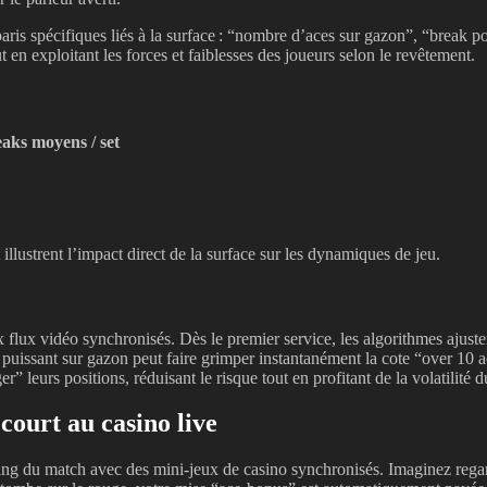
aris spécifiques liés à la surface : “nombre d’aces sur gazon”, “break p
t en exploitant les forces et faiblesses des joueurs selon le revêtement.
aks moyens / set
llustrent l’impact direct de la surface sur les dynamiques de jeu.
ux flux vidéo synchronisés. Dès le premier service, les algorithmes ajust
puissant sur gazon peut faire grimper instantanément la cote “over 10 ace
ger” leurs positions, réduisant le risque tout en profitant de la volatilité
 court au casino live
aming du match avec des mini‑jeux de casino synchronisés. Imaginez rega