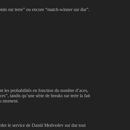
oints sur terre” ou encore “match‑winner sur dur”.
ent les probabilités en fonction du nombre d’aces,
s”, tandis qu’une série de breaks sur terre la fait
 du moment.
rder le service de Daniil Medvedev sur dur tout