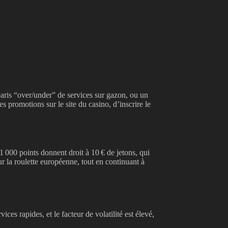
aris “over/under” de services sur gazon, ou un
es promotions sur le site du casino, d’inscrire le
 1 000 points donnent droit à 10 € de jetons, qui
r la roulette européenne, tout en continuant à
es rapides, et le facteur de volatilité est élevé,