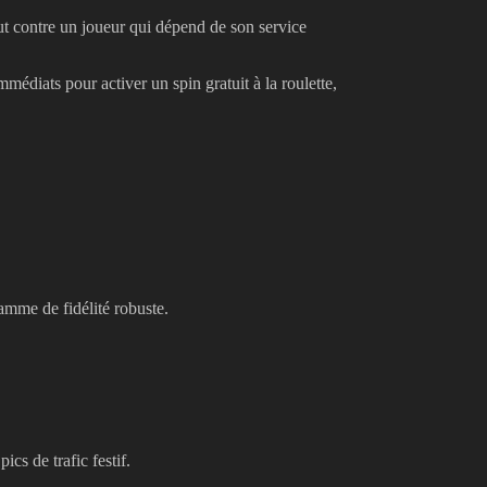
ut contre un joueur qui dépend de son service
médiats pour activer un spin gratuit à la roulette,
ramme de fidélité robuste.
cs de trafic festif.