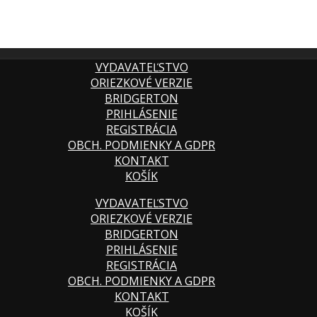
VYDAVATEĽSTVO
ORIEZKOVÉ VERZIE
BRIDGERTON
PRIHLÁSENIE
REGISTRÁCIA
OBCH. PODMIENKY A GDPR
KONTAKT
KOŠÍK
VYDAVATEĽSTVO
ORIEZKOVÉ VERZIE
BRIDGERTON
PRIHLÁSENIE
REGISTRÁCIA
OBCH. PODMIENKY A GDPR
KONTAKT
KOŠÍK