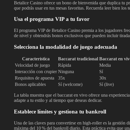
Betalice Casino ofrece un bono de bienvenida que duplica tu prim
que podrás usar en tus mesas favoritas. Recuerda leer bien los t
Usa el programa VIP a tu favor
El programa VIP de Betalice Casino premia a los jugadores frecu
de nivel y obtendrás bonos exclusivos que pueden incluir tiradas 
Selecciona la modalidad de juego adecuada
Característica
Baccarat tradicional
Baccarat en viv
Velocidad de juego
Rápida
Media
Interacción con crupier
Ninguna
Sí
Requisitos de apuesta
35x
30x
Bonos aplicables
Sí (welcome)
Sí (live)
La tabla muestra que el baccarat en vivo ofrece una experiencia
adapte a tu estilo y al tiempo que deseas dedicar.
Establece límites y gestiona tu bankroll
Una de las claves para convertirse en high‑roller es la gestión d
máxima del 10 % del bankroll diario. Esta práctica evita que un