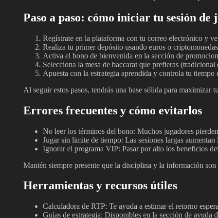
Paso a paso: cómo iniciar tu sesión de 
Regístrate en la plataforma con tu correo electrónico y ver
Realiza tu primer depósito usando euros o criptomonedas; 
Activa el bono de bienvenida en la sección de promocion
Selecciona la mesa de baccarat que prefieras (tradicional o
Apuesta con la estrategia aprendida y controla tu tiempo
Al seguir estos pasos, tendrás una base sólida para maximizar t
Errores frecuentes y cómo evitarlos
No leer los términos del bono: Muchos jugadores pierde
Jugar sin límite de tiempo: Las sesiones largas aumentan l
Ignorar el programa VIP: Pasar por alto los beneficios d
Mantén siempre presente que la disciplina y la información son 
Herramientas y recursos útiles
Calculadora de RTP: Te ayuda a estimar el retorno esper
Guías de estrategia: Disponibles en la sección de ayuda 