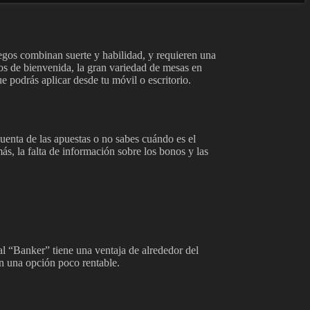
uegos combinan suerte y habilidad, y requieren una
nos de bienvenida, la gran variedad de mesas en
 podrás aplicar desde tu móvil o escritorio.
uenta de las apuestas o no sabes cuándo es el
s, la falta de información sobre los bonos y las
 al “Banker” tiene una ventaja de alrededor del
en una opción poco rentable.