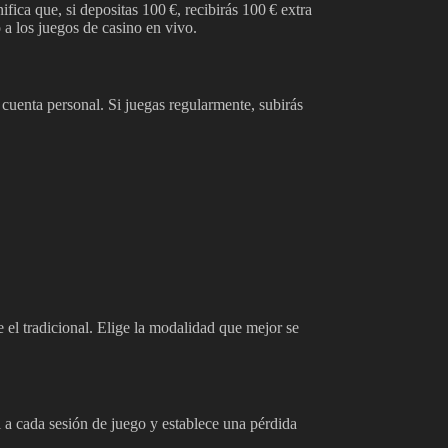
fica que, si depositas 100 €, recibirás 100 € extra
 a los juegos de casino en vivo.
cuenta personal. Si juegas regularmente, subirás
 el tradicional. Elige la modalidad que mejor se
al a cada sesión de juego y establece una pérdida