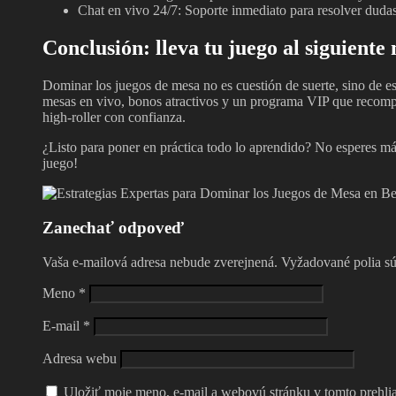
Chat en vivo 24/7: Soporte inmediato para resolver dudas
Conclusión: lleva tu juego al siguiente 
Dominar los juegos de mesa no es cuestión de suerte, sino de es
mesas en vivo, bonos atractivos y un programa VIP que recompens
high‑roller con confianza.
¿Listo para poner en práctica todo lo aprendido? No esperes má
juego!
Zanechať odpoveď
Vaša e-mailová adresa nebude zverejnená.
Vyžadované polia s
Meno
*
E-mail
*
Adresa webu
Uložiť moje meno, e-mail a webovú stránku v tomto prehli