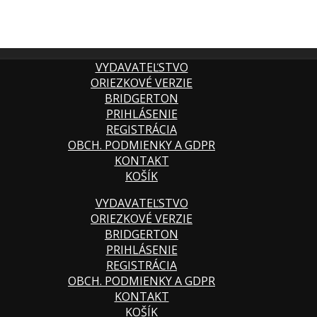
VYDAVATEĽSTVO
ORIEZKOVÉ VERZIE
BRIDGERTON
PRIHLÁSENIE
REGISTRÁCIA
OBCH. PODMIENKY A GDPR
KONTAKT
KOŠÍK
VYDAVATEĽSTVO
ORIEZKOVÉ VERZIE
BRIDGERTON
PRIHLÁSENIE
REGISTRÁCIA
OBCH. PODMIENKY A GDPR
KONTAKT
KOŠÍK