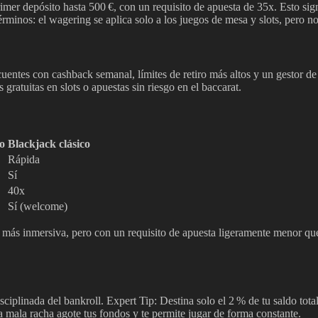
er depósito hasta 500 €, con un requisito de apuesta de 35x. Esto signi
érminos: el wagering se aplica solo a los juegos de mesa y slots, pero no
entes con cashback semanal, límites de retiro más altos y un gestor de 
gratuitas en slots o apuestas sin riesgo en el baccarat.
o
Blackjack clásico
Rápida
Sí
40x
Sí (welcome)
 más inmersiva, pero con un requisito de apuesta ligeramente menor que
isciplinada del bankroll. Expert Tip: Destina solo el 2 % de tu saldo tot
a mala racha agote tus fondos y te permite jugar de forma constante.