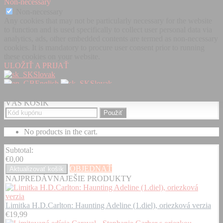
Non-necessary
Non-necessary
Any cookies that may not be particularly necessary for the website
to function and is used specifically to collect user personal data via
analytics, ads, other embedded contents are termed as non-necessary
cookies. It is mandatory to procure user consent prior to running
these cookies on your website.
ULOŽIŤ A PRIJAŤ
Slovak
English
Slovak
VÁŠ KOŠÍK
Použiť
No products in the cart.
Subtotal:
€
0,00
OBJEDNAŤ
Aktualizovať košík
NAJPREDÁVNAJEŠIE PRODUKTY
Limitka H.D.Carlton: Haunting Adeline (1.diel), oriezková verzia
€
19,99