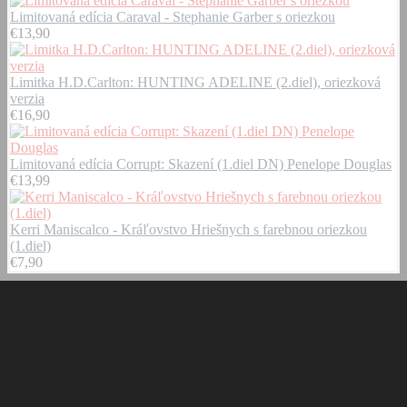
Limitovaná edícia Caraval - Stephanie Garber s oriezkou
€
13,90
Limitka H.D.Carlton: HUNTING ADELINE (2.diel), oriezková
verzia
€
16,90
Limitovaná edícia Corrupt: Skazení (1.diel DN) Penelope Douglas
€
13,99
Kerri Maniscalco - Kráľovstvo Hriešnych s farebnou oriezkou
(1.diel)
€
7,90