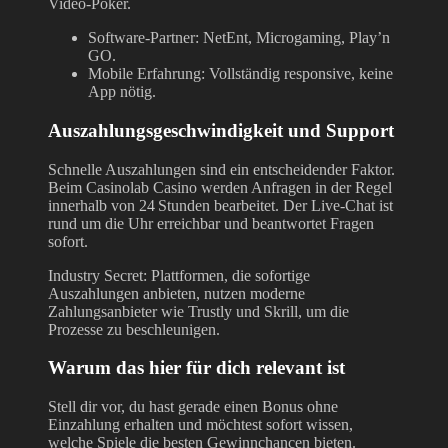
Video‑Poker.
Software‑Partner: NetEnt, Microgaming, Play’n
GO.
Mobile Erfahrung: Vollständig responsive, keine
App nötig.
Auszahlungsgeschwindigkeit und Support
Schnelle Auszahlungen sind ein entscheidender Faktor.
Beim Casinolab Casino werden Anfragen in der Regel
innerhalb von 24 Stunden bearbeitet. Der Live‑Chat ist
rund um die Uhr erreichbar und beantwortet Fragen
sofort.
Industry Secret: Plattformen, die sofortige
Auszahlungen anbieten, nutzen moderne
Zahlungsanbieter wie Trustly und Skrill, um die
Prozesse zu beschleunigen.
Warum das hier für dich relevant ist
Stell dir vor, du hast gerade einen Bonus ohne
Einzahlung erhalten und möchtest sofort wissen,
welche Spiele die besten Gewinnchancen bieten.