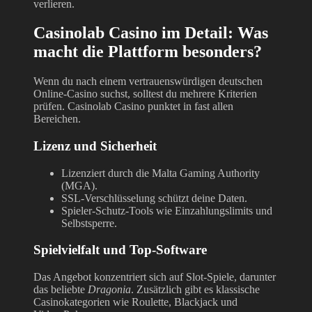
verlieren.
Casinolab Casino im Detail: Was
macht die Plattform besonders?
Wenn du nach einem vertrauenswürdigen deutschen
Online‑Casino suchst, solltest du mehrere Kriterien
prüfen. Casinolab Casino punktet in fast allen
Bereichen.
Lizenz und Sicherheit
Lizenziert durch die Malta Gaming Authority
(MGA).
SSL‑Verschlüsselung schützt deine Daten.
Spieler‑Schutz‑Tools wie Einzahlungslimits und
Selbstsperre.
Spielvielfalt und Top‑Software
Das Angebot konzentriert sich auf Slot‑Spiele, darunter
das beliebte
Dragonia
. Zusätzlich gibt es klassische
Casinokategorien wie Roulette, Blackjack und