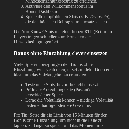
Mindesteinzahlungsbetrag zu erreichen.
Aktiviere den Willkommensbonus im
Bonus‑Dashboard.
Spiele die empfohlenen Slots (z. B.
Dragonia
),
die den höchsten Beitrag zum Umsatz leisten.
Did You Know? Slots mit einer hohen RTP (Return to
Player) tragen schneller zum Erreichen der
Umsatzbedingungen bei.
Bonus ohne Einzahlung clever einsetzen
Viele Spieler überspringen den Bonus ohne
Einzahlung, weil sie denken, er sei zu klein. Doch er ist
ideal, um das Spielangebot zu erkunden.
Teste neue Slots, bevor du Geld einsetzt.
Prüfe die Auszahlungsrate (Payout)
verschiedener Spiele.
Lerne die Volatilität kennen – niedrige Volatilität
bedeutet häufige, kleinere Gewinne.
Pro Tip: Setze dir ein Limit von 15 Minuten für den
Bonus ohne Einzahlung, um nicht in die Falle zu
tappen, zu lange zu spielen und das Momentum zu