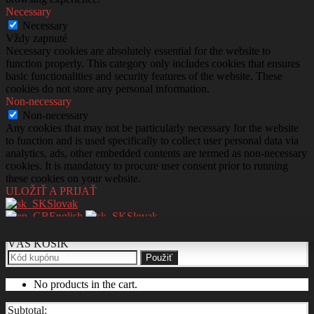
Necessary
Necessary
Vždy zapnuté
Necessary cookies are absolutely essential for the website to
function properly. This category only includes cookies that ensures
basic functionalities and security features of the website. These
cookies do not store any personal information.
Non-necessary
Non-necessary
Any cookies that may not be particularly necessary for the website
to function and is used specifically to collect user personal data via
analytics, ads, other embedded contents are termed as non-necessary
cookies. It is mandatory to procure user consent prior to running
these cookies on your website.
ULOŽIŤ A PRIJAŤ
Slovak
English
Slovak
VÁŠ KOŠÍK
Použiť
No products in the cart.
Subtotal: