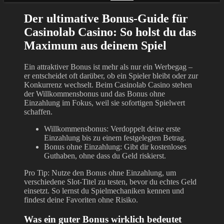
Der ultimative Bonus‑Guide für
Casinolab Casino: So holst du das
Maximum aus deinem Spiel
Ein attraktiver Bonus ist mehr als nur ein Werbegag –
er entscheidet oft darüber, ob ein Spieler bleibt oder zur
Konkurrenz wechselt. Beim Casinolab Casino stehen
der Willkommensbonus und das Bonus ohne
Einzahlung im Fokus, weil sie sofortigen Spielwert
schaffen.
Willkommensbonus: Verdoppelt deine erste
Einzahlung bis zu einem festgelegten Betrag.
Bonus ohne Einzahlung: Gibt dir kostenloses
Guthaben, ohne dass du Geld riskierst.
Pro Tip: Nutze den Bonus ohne Einzahlung, um
verschiedene Slot‑Titel zu testen, bevor du echtes Geld
einsetzt. So lernst du Spielmechaniken kennen und
findest deine Favoriten ohne Risiko.
Was ein guter Bonus wirklich bedeutet