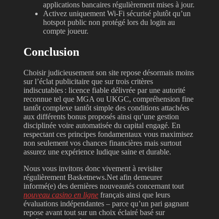
applications bancaires régulièrement mises à jour.
Activez uniquement Wi‑Fi sécurisé plutôt qu’un
hotspot public non protégé lors du login au
compte joueur.
Conclusion
Choisir judicieusement son site repose désormais moins
sur l’éclat publicitaire que sur trois critères
indiscutables : licence fiable délivrée par une autorité
reconnue tel que MGA ou UKGC, compréhension fine
tantôt complexe tantôt simple des conditions attachées
aux différents bonus proposés ainsi qu’une gestion
disciplinée voire automatisée du capital engagé.​ En
respectant ces principes fondamentaux vous maximisez
non seulement vos chances financières mais surtout
assurez une expérience ludique saine et durable.​
Nous vous invitons donc vivement à revisiter
régulièrement Basketnews.Net afin demeurer
informé(e) des dernières nouveautés concernant tout
nouveau casino en ligne
français ainsi que leurs
évaluations indépendantes – parce qu’un pari gagnant
repose avant tout sur un choix éclairé basé sur