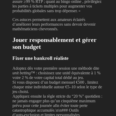
assure ≥99 % RTP ; quant au bingo online , privilégiez
les parties à tickets multiples pour augmenter vos
probabilités globales sans trop dépenser. »
Ces astuces permettent aux amateurs éclairés
d’améliorer leurs performances sans devoir devenir
mathématiciens chevronnés.
Jouer responsablement et gérer
son budget
Fixer une bankroll réaliste
Adoptez dès votre première session une méthode dite
unit betting™
: choisissez une unité équivalente à 1 %
voire 2 % de votre capital total dédié au jeu.
Si vous disposez d’un budget mensuel €500 , limitez
chaque mise individuelle autour €5–10 selon le type de
jeu choisi.
Appliquez ensuite la règle stricte du “20 %” quotidien :
ne jamais engager plus qu’un cinquième maximum
prévu pour cette journée afin éviter toute perte
catastrophique accumulée.\n\n### Outils
d’auto‑exclusion et limites personnalisées