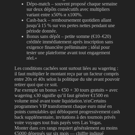
Dépo‑match – souvent proposé chaque semaine
sur deux dépôts consécutifs avec multipliers
variant entre x50% и x100%.
Cash‑back – remboursement quotidien allant
jusqu’à 15 % sur vos pertes nettes pendant une
période donnée.
Bonus sans dépôt – petite somme (€10–€20)
créditée immédiatement après inscription sans
exigence financière préliminaire ; idéal pour
tester une plateforme avant tout engagement
réel.«
Les conditions cachées sont surtout liées au wagering :
il faut multiplier le montant reçu par un facteur compris
entre 20x et 40x selon la politique du site avant pouvoir
retirer quoi que ce soit.
Par exemple un bonus « €50 + 30 tours gratuits » avec
wagering x30 signifie qu’il faut générer €1500 en
volume misé avant toute liquidation.\n\nCertains
programmes VIP transforment chaque euro misé en
points cumulables qui débloquent progressivement cash
back supplémentaire, invitations à des tournois privés
voire voyages tout frais payés vers Las Vegas.
Monter dans ces rangs requiert généralement au moins
€5000 dépensés sur six mois — chiffre indiqué