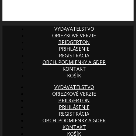
VYDAVATEĽSTVO
ORIEZKOVÉ VERZIE
BRIDGERTON
PRIHLÁSENIE
REGISTRÁCIA
OBCH. PODMIENKY A GDPR
KONTAKT
KOŠÍK
VYDAVATEĽSTVO
ORIEZKOVÉ VERZIE
BRIDGERTON
PRIHLÁSENIE
REGISTRÁCIA
OBCH. PODMIENKY A GDPR
KONTAKT
KOŠÍK