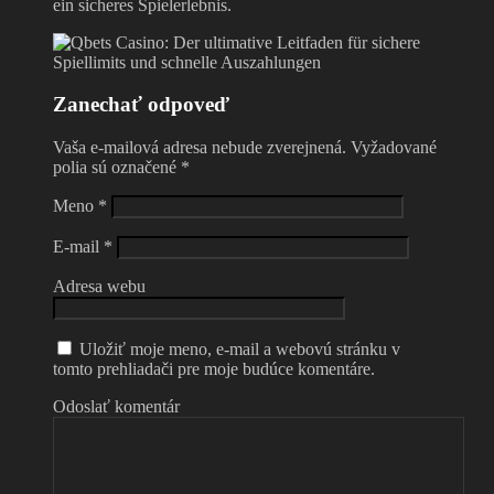
ein sicheres Spielerlebnis.
Zanechať odpoveď
Vaša e-mailová adresa nebude zverejnená.
Vyžadované
polia sú označené
*
Meno
*
E-mail
*
Adresa webu
Uložiť moje meno, e-mail a webovú stránku v
tomto prehliadači pre moje budúce komentáre.
Odoslať komentár