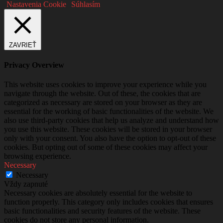
Nastavenia Cookie
Súhlasím
ZAVRIEŤ
Privacy Overview
This website uses cookies to improve your experience while you
navigate through the website. Out of these, the cookies that are
categorized as necessary are stored on your browser as they are
essential for the working of basic functionalities of the website. We
also use third-party cookies that help us analyze and understand how
you use this website. These cookies will be stored in your browser
only with your consent. You also have the option to opt-out of these
cookies. But opting out of some of these cookies may affect your
browsing experience.
Necessary
Necessary
Vždy zapnuté
Necessary cookies are absolutely essential for the website to
function properly. This category only includes cookies that ensures
basic functionalities and security features of the website. These
cookies do not store any personal information.