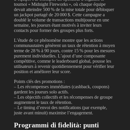
tournoi « Midnight Fireworks », où chaque équipe
devait atteindre 500 % de la mise totale pour débloquer
un jackpot partagé de 20 000 $. Cette campagne a
doublé le volume de transactions multijoueur en une
semaine, les joueurs étant motivés à inviter leurs
contacts pour former des groupes plus forts.
L’étude de ce phénomène montre que les actions
communautaires génèrent un taux de rétention à moyen
terme de 28 % à 90 jours, contre 15 % pour les mesures
purement individuelles. L’ajout d’une composante
compétitive, comme le leaderboard global, pousse les
utilisateurs à revenir quotidiennement pour vérifier leur
position et améliorer leur score.
Points clés des promotions :
– Les récompenses immédiates (cashback, coupons)
gardent les joueurs solo actifs.
– Les objectifs collectifs et les récompenses de groupe
augmentent le taux de rétention.
– Le timing d’envoi des notifications (par exemple,
juste avant minuit) maximise l’engagement.
Programmi di fidelità: punti