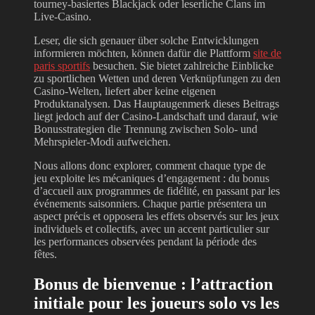
tourney‑basiertes Blackjack oder leserliche Clans im
Live-Casino.
Leser, die sich genauer über solche Entwicklungen
informieren möchten, können dafür die Plattform
site de
paris sportifs
besuchen. Sie bietet zahlreiche Einblicke
zu sportlichen Wetten und deren Verknüpfungen zu den
Casino‑Welten, liefert aber keine eigenen
Produktanalysen. Das Hauptaugenmerk dieses Beitrags
liegt jedoch auf der Casino-Landschaft und darauf, wie
Bonusstrategien die Trennung zwischen Solo‑ und
Mehrspieler-Modi aufweichen.
Nous allons donc explorer, comment chaque type de
jeu exploite les mécaniques d’engagement : du bonus
d’accueil aux programmes de fidélité, en passant par les
événements saisonniers. Chaque partie présentera un
aspect précis et opposera les effets observés sur les jeux
individuels et collectifs, avec un accent particulier sur
les performances observées pendant la période des
fêtes.
Bonus de bienvenue : l’attraction
initiale pour les joueurs solo vs les