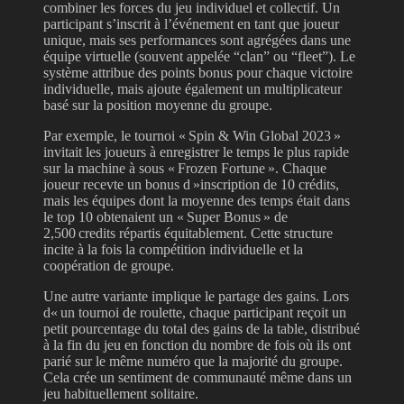
combiner les forces du jeu individuel et collectif. Un
participant s’inscrit à l’événement en tant que joueur
unique, mais ses performances sont agrégées dans une
équipe virtuelle (souvent appelée “clan” ou “fleet”). Le
système attribue des points bonus pour chaque victoire
individuelle, mais ajoute également un multiplicateur
basé sur la position moyenne du groupe.
Par exemple, le tournoi « Spin & Win Global 2023 »
invitait les joueurs à enregistrer le temps le plus rapide
sur la machine à sous « Frozen Fortune ». Chaque
joueur recevte un bonus d »inscription de 10 crédits,
mais les équipes dont la moyenne des temps était dans
le top 10 obtenaient un « Super Bonus » de
2,500 credits répartis équitablement. Cette structure
incite à la fois la compétition individuelle et la
coopération de groupe.
Une autre variante implique le partage des gains. Lors
d« un tournoi de roulette, chaque participant reçoit un
petit pourcentage du total des gains de la table, distribué
à la fin du jeu en fonction du nombre de fois où ils ont
parié sur le même numéro que la majorité du groupe.
Cela crée un sentiment de communauté même dans un
jeu habituellement solitaire.