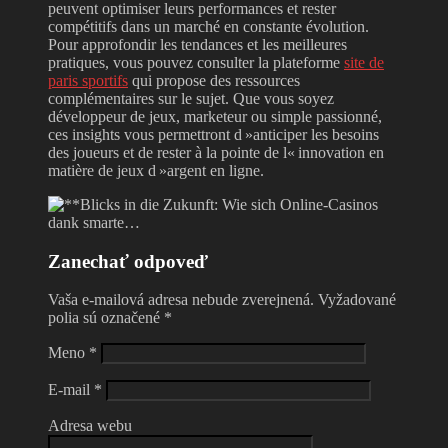
peuvent optimiser leurs performances et rester
compétitifs dans un marché en constante évolution.
Pour approfondir les tendances et les meilleures
pratiques, vous pouvez consulter la plateforme
site de
paris sportifs
qui propose des ressources
complémentaires sur le sujet. Que vous soyez
développeur de jeux, marketeur ou simple passionné,
ces insights vous permettront d »anticiper les besoins
des joueurs et de rester à la pointe de l« innovation en
matière de jeux d »argent en ligne.
Zanechať odpoveď
Vaša e-mailová adresa nebude zverejnená.
Vyžadované
polia sú označené
*
Meno
*
E-mail
*
Adresa webu