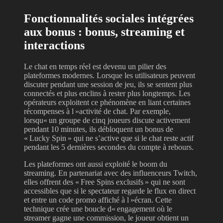
Fonctionnalités sociales intégrées
aux bonus : bonus, streaming et
interactions
Le chat en temps réel est devenu un pilier des
plateformes modernes. Lorsque les utilisateurs peuvent
discuter pendant une session de jeu, ils se sentent plus
connectés et plus enclins à rester plus longtemps. Les
opérateurs exploitent ce phénomène en liant certaines
récompenses à l »activité de chat. Par exemple,
lorsqu« un groupe de cinq joueurs discute activement
pendant 10 minutes, ils débloquent un bonus de
« Lucky Spin » qui ne s’active que si le chat reste actif
pendant les 5 dernières secondes du compte à rebours.
Les plateformes ont aussi exploité le boom du
streaming. En partenariat avec des influenceurs Twitch,
elles offrent des « Free Spins exclusifs » qui ne sont
accessibles que si le spectateur regarde le flux en direct
et entre un code promo affiché à l »écran. Cette
technique crée une boucle d« engagement où le
streamer gagne une commission, le joueur obtient un