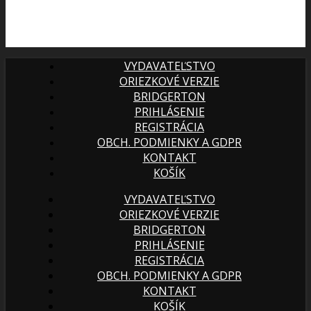
VYDAVATEĽSTVO
ORIEZKOVÉ VERZIE
BRIDGERTON
PRIHLÁSENIE
REGISTRÁCIA
OBCH. PODMIENKY A GDPR
KONTAKT
KOŠÍK
VYDAVATEĽSTVO
ORIEZKOVÉ VERZIE
BRIDGERTON
PRIHLÁSENIE
REGISTRÁCIA
OBCH. PODMIENKY A GDPR
KONTAKT
KOŠÍK