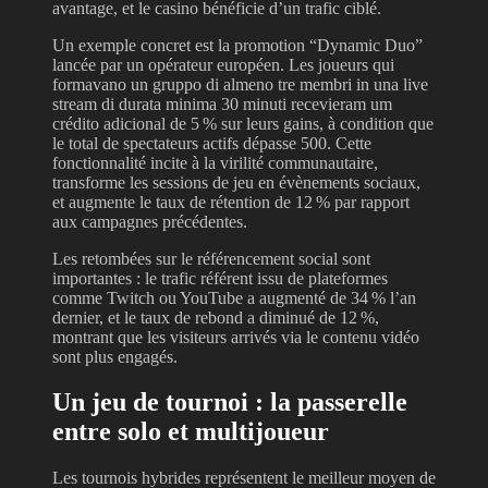
avantage, et le casino bénéficie d’un trafic ciblé.
Un exemple concret est la promotion “Dynamic Duo”
lancée par un opérateur européen. Les joueurs qui
formavano un gruppo di almeno tre membri in una live
stream di durata minima 30 minuti recevieram um
crédito adicional de 5 % sur leurs gains, à condition que
le total de spectateurs actifs dépasse 500. Cette
fonctionnalité incite à la virilité communautaire,
transforme les sessions de jeu en évènements sociaux,
et augmente le taux de rétention de 12 % par rapport
aux campagnes précédentes.
Les retombées sur le référencement social sont
importantes : le trafic référent issu de plateformes
comme Twitch ou YouTube a augmenté de 34 % l’an
dernier, et le taux de rebond a diminué de 12 %,
montrant que les visiteurs arrivés via le contenu vidéo
sont plus engagés.
Un jeu de tournoi : la passerelle
entre solo et multijoueur
Les tournois hybrides représentent le meilleur moyen de