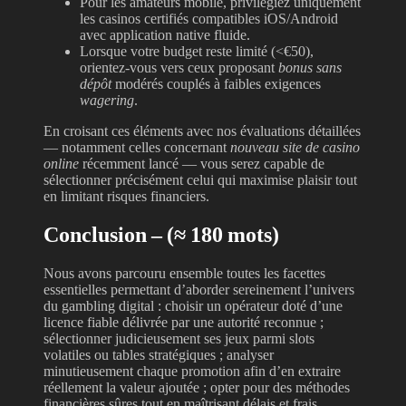
Pour les amateurs mobile, privilégiez uniquement
les casinos certifiés compatibles iOS/Android
avec application native fluide.
Lorsque votre budget reste limité (<€50),
orientez-vous vers ceux proposant
bonus sans
dépôt
modérés couplés à faibles exigences
wagering
.
En croisant ces éléments avec nos évaluations détaillées
— notamment celles concernant
nouveau site de casino
online
récemment lancé — vous serez capable de
sélectionner précisément celui qui maximise plaisir tout
en limitant risques financiers.
Conclusion – (≈ 180 mots)
Nous avons parcouru ensemble toutes les facettes
essentielles permettant d’aborder sereinement l’univers
du gambling digital : choisir un opérateur doté d’une
licence fiable délivrée par une autorité reconnue ;
sélectionner judicieusement ses jeux parmi slots
volatiles ou tables stratégiques ; analyser
minutieusement chaque promotion afin d’en extraire
réellement la valeur ajoutée ; opter pour des méthodes
financières sûres tout en maîtrisant délais et frais