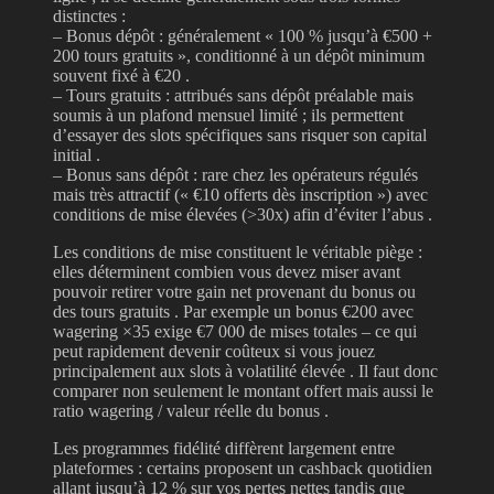
distinctes :
– Bonus dépôt : généralement « 100 % jusqu’à €500 +
200 tours gratuits », conditionné à un dépôt minimum
souvent fixé à €20 .
– Tours gratuits : attribués sans dépôt préalable mais
soumis à un plafond mensuel limité ; ils permettent
d’essayer des slots spécifiques sans risquer son capital
initial .
– Bonus sans dépôt : rare chez les opérateurs régulés
mais très attractif (« €10 offerts dès inscription ») avec
conditions de mise élevées (>30x) afin d’éviter l’abus .
Les conditions de mise constituent le véritable piège :
elles déterminent combien vous devez miser avant
pouvoir retirer votre gain net provenant du bonus ou
des tours gratuits . Par exemple un bonus €200 avec
wagering ×35 exige €7 000 de mises totales – ce qui
peut rapidement devenir coûteux si vous jouez
principalement aux slots à volatilité élevée . Il faut donc
comparer non seulement le montant offert mais aussi le
ratio wagering / valeur réelle du bonus .
Les programmes fidélité diffèrent largement entre
plateformes : certains proposent un cashback quotidien
allant jusqu’à 12 % sur vos pertes nettes tandis que