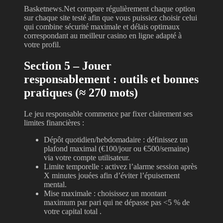
Basketnews.Net compare régulièrement chaque option
sur chaque site testé afin que vous puissiez choisir celui
qui combine sécurité maximale et délais optimaux
correspondant au meilleur casino en ligne adapté à
votre profil.
Section 5 – Jouer
responsablement : outils et bonnes
pratiques (≈ 270 mots)
Le jeu responsable commence par fixer clairement ses
limites financières :
Dépôt quotidien/hebdomadaire : définissez un
plafond maximal (€100/jour ou €500/semaine)
via votre compte utilisateur.
Limite temporelle : activez l’alarme session après
X minutes jouées afin d’éviter l’épuisement
mental.
Mise maximale : choisissez un montant
maximum par pari qui ne dépasse pas <5 % de
votre capital total .