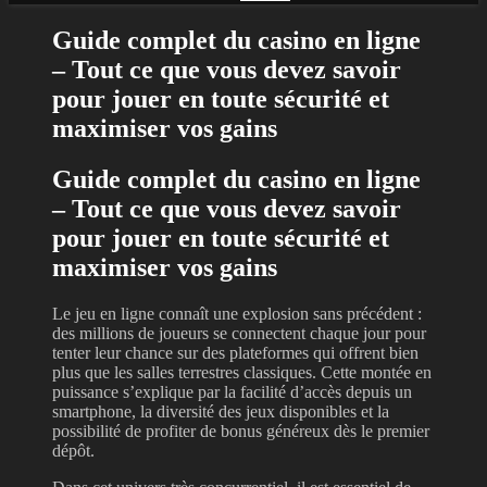
Guide complet du casino en ligne
– Tout ce que vous devez savoir
pour jouer en toute sécurité et
maximiser vos gains
Guide complet du casino en ligne
– Tout ce que vous devez savoir
pour jouer en toute sécurité et
maximiser vos gains
Le jeu en ligne connaît une explosion sans précédent :
des millions de joueurs se connectent chaque jour pour
tenter leur chance sur des plateformes qui offrent bien
plus que les salles terrestres classiques. Cette montée en
puissance s’explique par la facilité d’accès depuis un
smartphone, la diversité des jeux disponibles et la
possibilité de profiter de bonus généreux dès le premier
dépôt.