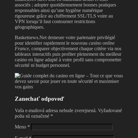
associés ; adopter quotidiennement bonnes pratiques
responsables ainsi qu’une hygiène numérique
rigoureuse grâce au chiffrement SSL/TLS voire au
VPN lorsqu’il faut contourner restrictions
géographiques.
Basketnews.Net demeure votre partenaire privilégié
pour identifier rapidement le
nouveau casino online
France
, comparer objectivement chaque critère via nos
tableaux interactifs puis profiter pleinement du meilleur
casino en ligne adapté à votre profil sans compromettre
sécurité ni budget personnel.
Zanechať odpoveď
Vaša e-mailová adresa nebude zverejnená.
Vyžadované
polia sú označené
*
Meno
*