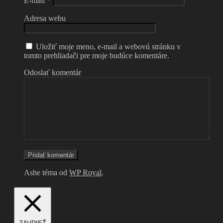
E-mail
*
Adresa webu
Uložiť moje meno, e-mail a webovú stránku v
tomto prehliadači pre moje budúce komentáre.
Odoslať komentár
Ashe téma od
WP Royal
.