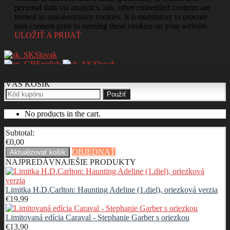
personal data via analytics, ads, other embedded contents are
termed as non-necessary cookies. It is mandatory to procure
user consent prior to running these cookies on your website.
ULOŽIŤ A PRIJAŤ
Slovak
English
Slovak
VÁŠ KOŠÍK
Použiť
No products in the cart.
Subtotal:
€
0,00
OBJEDNAŤ
Aktualizovať košík
NAJPREDÁVNAJEŠIE PRODUKTY
Limitka H.D.Carlton: Haunting Adeline (1.diel), oriezková verzia
€
19,99
Limitovaná edícia Caraval - Stephanie Garber s oriezkou
€
13,90