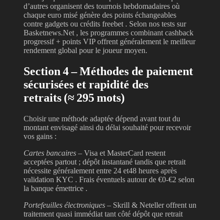
d’autres organisent des tournois hebdomadaires où
chaque euro misé génère des points échangeables
contre gadgets ou crédits freebet . Selon nos tests sur
Basketnews.Net , les programmes combinant cashback
progressif + points VIP offrent généralement le meilleur
rendement global pour le joueur moyen.
Section 4 – Méthodes de paiement
sécurisées et rapidité des
retraits (≈ 295 mots)
Choisir une méthode adaptée dépend avant tout du
montant envisagé ainsi du délai souhaité pour recevoir
vos gains :
Cartes bancaires
– Visa et MasterCard restent
acceptées partout ; dépôt instantané tandis que retrait
nécessite généralement entre 24 et48 heures après
validation KYC . Frais éventuels autour de €0‑€2 selon
la banque émettrice .
Portefeuilles électroniques
– Skrill & Neteller offrent un
traitement quasi immédiat tant côté dépôt que retrait