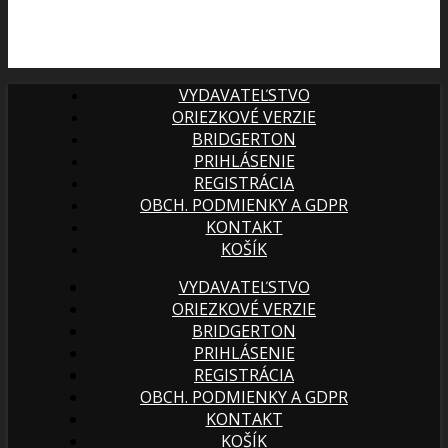
VYDAVATEĽSTVO
ORIEZKOVÉ VERZIE
BRIDGERTON
PRIHLÁSENIE
REGISTRÁCIA
OBCH. PODMIENKY A GDPR
KONTAKT
KOŠÍK
VYDAVATEĽSTVO
ORIEZKOVÉ VERZIE
BRIDGERTON
PRIHLÁSENIE
REGISTRÁCIA
OBCH. PODMIENKY A GDPR
KONTAKT
KOŠÍK