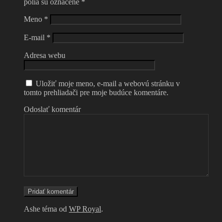
polia sú označené
*
Meno
*
E-mail
*
Adresa webu
Uložiť moje meno, e-mail a webovú stránku v
tomto prehliadači pre moje budúce komentáre.
Odoslať komentár
Ashe téma od
WP Royal
.