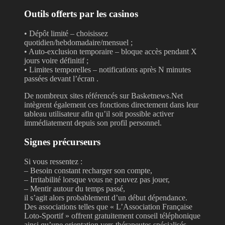
Outils offerts par les casinos
• Dépôt limité – choisissez
quotidien/hebdomadaire/mensuel ;
• Auto‑exclusion temporaire – bloque accès pendant X
jours voire définitif ;
• Limites temporelles – notifications après N minutes
passées devant l’écran .
De nombreux sites référencés sur Basketnews.Net
intègrent également ces fonctions directement dans leur
tableau utilisateur afin qu’il soit possible activer
immédiatement depuis son profil personnel.
Signes précurseurs
Si vous ressentez :
– Besoin constant recharger son compte,
– Irritabilité lorsque vous ne pouvez pas jouer,
– Mentir autour du temps passé,
il s’agit alors probablement d’un début dépendance.
Des associations telles que « L’Association Française
Loto‑Sportif » offrent gratuitement conseil téléphonique
ainsi qu’une orientation vers thérapeutes spécialisés.