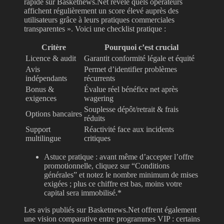
rapide sur Basketnews.Net révèle quels opérateurs
affichent régulièrement un score élevé auprès des
utilisateurs grâce à leurs pratiques commerciales
transparentes ». Voici une checklist pratique :
Critère
Pourquoi c’est crucial
Licence & audit
Garantit conformité légale et équité
Avis
Permet d’identifier problèmes
indépendants
récurrents
Bonus &
Évalue réel bénéfice net après
exigences
wagering
Souplesse dépôt/retrait & frais
Options bancaires
réduits
Support
Réactivité face aux incidents
multilingue
critiques
Astuce pratique : avant même d’accepter l’offre
promotionnelle, cliquez sur “Conditions
générales” et notez le nombre minimum de mises
exigées ; plus ce chiffre est bas, moins votre
capital sera immobilisé.*
Les avis publiés sur Basketnews.Net offrent également
une vision comparative entre programmes VIP : certains