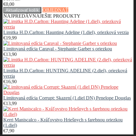
€
0,00
OBJEDNAŤ
Aktualizovať košík
NAJPREDÁVNAJEŠIE PRODUKTY
Limitka H.D.Carlton: Haunting Adeline (1.diel), oriezková verzia
€
19,99
Limitovaná edícia Caraval - Stephanie Garber s oriezkou
€
13,90
Limitka H.D.Carlton: HUNTING ADELINE (2.diel), oriezková
verzia
€
16,90
Limitovaná edícia Corrupt: Skazení (1.diel DN) Penelope Douglas
€
13,99
Kerri Maniscalco - Kráľovstvo Hriešnych s farebnou oriezkou
(1.diel)
€
7,90