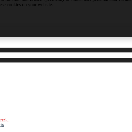
hese cookies on your website.
ia