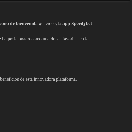
bono de bienvenida
generoso, la
app Speedybet
 ha posicionado como una de las favoritas en la
 beneficios de esta innovadora plataforma.