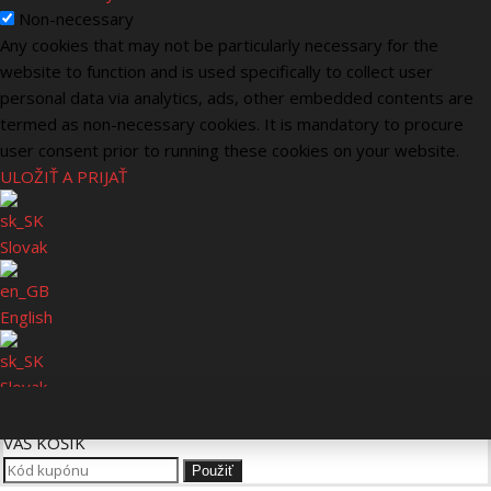
Non-necessary
Any cookies that may not be particularly necessary for the
website to function and is used specifically to collect user
personal data via analytics, ads, other embedded contents are
termed as non-necessary cookies. It is mandatory to procure
user consent prior to running these cookies on your website.
ULOŽIŤ A PRIJAŤ
Slovak
English
Slovak
VÁŠ KOŠÍK
Použiť