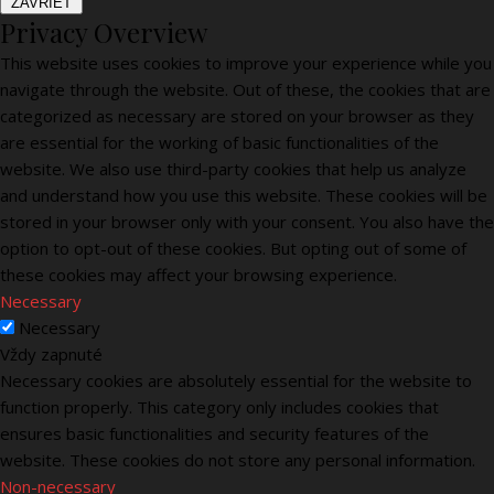
ZAVRIEŤ
Privacy Overview
This website uses cookies to improve your experience while you
navigate through the website. Out of these, the cookies that are
categorized as necessary are stored on your browser as they
are essential for the working of basic functionalities of the
website. We also use third-party cookies that help us analyze
and understand how you use this website. These cookies will be
stored in your browser only with your consent. You also have the
option to opt-out of these cookies. But opting out of some of
these cookies may affect your browsing experience.
Necessary
Necessary
Vždy zapnuté
Necessary cookies are absolutely essential for the website to
function properly. This category only includes cookies that
ensures basic functionalities and security features of the
website. These cookies do not store any personal information.
Non-necessary