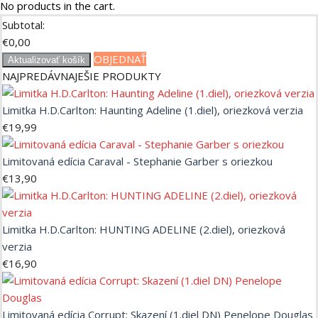
No products in the cart.
Subtotal:
€
0,00
OBJEDNAŤ
Aktualizovať košík
NAJPREDÁVNAJEŠIE PRODUKTY
Limitka H.D.Carlton: Haunting Adeline (1.diel), oriezková verzia
€
19,99
Limitovaná edícia Caraval - Stephanie Garber s oriezkou
€
13,90
Limitka H.D.Carlton: HUNTING ADELINE (2.diel), oriezková
verzia
€
16,90
Limitovaná edícia Corrupt: Skazení (1.diel DN) Penelope Douglas