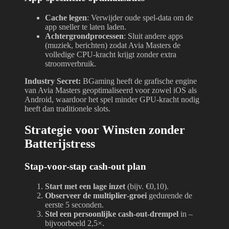
Cache legen
: Verwijder oude spel‑data om de
app sneller te laten laden.
Achtergrondprocessen
: Sluit andere apps
(muziek, berichten) zodat Avia Masters de
volledige CPU‑kracht krijgt zonder extra
stroomverbruik.
Industry Secret:
BGaming heeft de grafische engine
van Avia Masters geoptimaliseerd voor zowel iOS als
Android, waardoor het spel minder GPU‑kracht nodig
heeft dan traditionele slots.
Strategie voor Winsten zonder
Batterijstress
Stap‑voor‑stap cash‑out plan
Start met een lage inzet
(bijv. €0,10).
Observeer de multiplier‑groei
gedurende de
eerste 5 seconden.
Stel een persoonlijke cash‑out‑drempel
in –
bijvoorbeeld 2,5×.