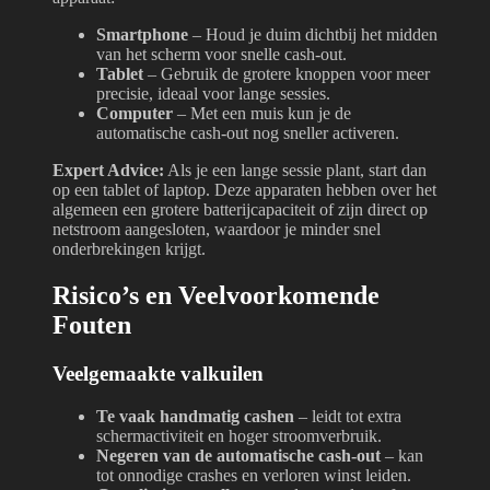
Smartphone
– Houd je duim dichtbij het midden
van het scherm voor snelle cash‑out.
Tablet
– Gebruik de grotere knoppen voor meer
precisie, ideaal voor lange sessies.
Computer
– Met een muis kun je de
automatische cash‑out nog sneller activeren.
Expert Advice:
Als je een lange sessie plant, start dan
op een tablet of laptop. Deze apparaten hebben over het
algemeen een grotere batterijcapaciteit of zijn direct op
netstroom aangesloten, waardoor je minder snel
onderbrekingen krijgt.
Risico’s en Veelvoorkomende
Fouten
Veelgemaakte valkuilen
Te vaak handmatig cashen
– leidt tot extra
schermactiviteit en hoger stroomverbruik.
Negeren van de automatische cash‑out
– kan
tot onnodige crashes en verloren winst leiden.