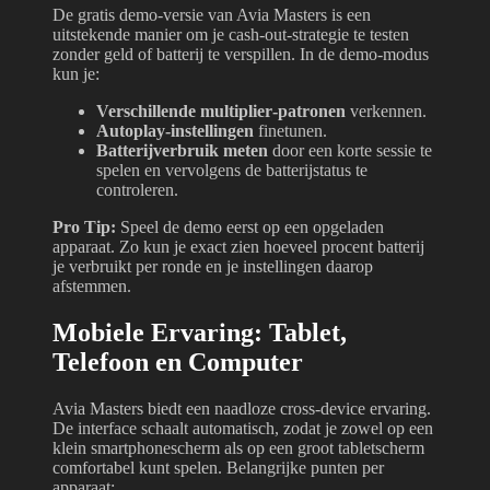
De gratis demo‑versie van Avia Masters is een
uitstekende manier om je cash‑out‑strategie te testen
zonder geld of batterij te verspillen. In de demo‑modus
kun je:
Verschillende multiplier‑patronen
verkennen.
Autoplay‑instellingen
finetunen.
Batterijverbruik meten
door een korte sessie te
spelen en vervolgens de batterijstatus te
controleren.
Pro Tip:
Speel de demo eerst op een opgeladen
apparaat. Zo kun je exact zien hoeveel procent batterij
je verbruikt per ronde en je instellingen daarop
afstemmen.
Mobiele Ervaring: Tablet,
Telefoon en Computer
Avia Masters biedt een naadloze cross‑device ervaring.
De interface schaalt automatisch, zodat je zowel op een
klein smartphonescherm als op een groot tabletscherm
comfortabel kunt spelen. Belangrijke punten per
apparaat: