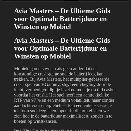
Avia Masters – De Ultieme Gids
voor Optimale Batterijduur en
Winsten op Mobiel
Avia Masters – De Ultieme Gids
voor Optimale Batterijduur en
Winsten op Mobiel
Mobiele gamers weten als geen ander dat een
kortstondige crash‑game snel de batterij leeg kan
trekken. Bij Avia Masters, het multiplier‑gebaseerde
crash‑spel van BGaming, stijgt een vliegtuig door de
lucht, vermenigvuldigt je inzet en moet je op tijd cashen
voordat het crasht. Het spel heeft een aantrekkelijke
RTP van 97 % en een medium volatiliteit, maar zonder
aandacht voor energiebeheer kan een enkele sessie je
telefoon snel leeg laten lopen. In dit artikel laten we
zien hoe je de batterijduur maximaliseert, zonder in te
boeten op winstkansen.