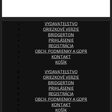
VYDAVATEĽSTVO
ORIEZKOVÉ VERZIE
BRIDGERTON
PRIHLÁSENIE
REGISTRÁCIA
OBCH. PODMIENKY A GDPR
KONTAKT
KOŠÍK
VYDAVATEĽSTVO
ORIEZKOVÉ VERZIE
BRIDGERTON
PRIHLÁSENIE
REGISTRÁCIA
OBCH. PODMIENKY A GDPR
KONTAKT
KOŠÍK